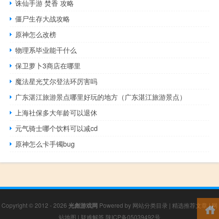
诛仙手游 焚香 攻略
僵尸生存大战攻略
原神怎么改榜
物理系毕业能干什么
保卫萝卜3商店在哪里
魔法星光艾尔登法环厉害吗
广东湛江旅游景点哪里好玩的地方（广东湛江旅游景点）
上海社保多大年龄可以退休
元气骑士哪个饮料可以减cd
原神怎么卡手镯bug
Copyright © 2012 - 2026
光彪游戏网
Powered by
网站分类目录
|
精选推荐文章
|
网
站地图
|
疑难解答
陕ICP备05039492号