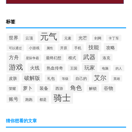
标签
元气
世界
光芒
云顶
元素
剑网
卡丁车
技能
攻略
小游戏
开原
手机
可以通过
属性
武器
方舟
模式
洛克
最终幻想
星际争霸
游戏
玩家
火线
热血传奇
王国
的人
电脑
艾尔
破解版
皮肤
礼包
自己的
英雄
等级
角色
萝卜
谷物
装备
西游
解锁
荣耀
骑士
账号
跑跑
都是
猜你想看的文章