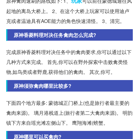
玩家
原神禽肉速刷的路线如下: 1、
可以前往蒙德城通往风
起地的离岛大桥上。 2、在这个大桥上玩家可以使用迪卢
克或者温迪具有AOE能力的角色快速清怪。 3、清完。
原神香菱料理对决任务禽肉怎么完成?
完成原神香菱料理对决任务中的禽肉要求,你可以通过以下
几种方式来完成。 首先,你可以在野外探索中击败禽类怪
物,如鸟类或者野鹿,获得他们的禽肉。 其次,你可。
原神须弥禽肉哪里比较多?
下面四个地方最多: 蒙德城正门桥上(也是旅行者最主要的
禽肉来源)。 璃月港栈道上(旅行者第二大禽肉来源)。 明韵
镇下方来自瑶光滩左侧山下。 鹰翔海滩(螃蟹。
原神哪里可以买禽肉?