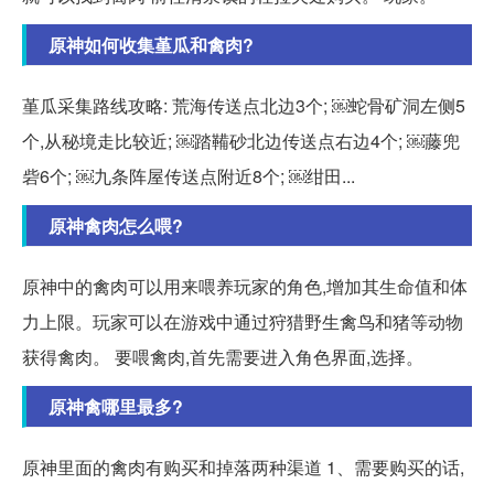
原神如何收集堇瓜和禽肉?
堇瓜采集路线攻略: 荒海传送点北边3个; ￼蛇骨矿洞左侧5
个,从秘境走比较近; ￼踏鞴砂北边传送点右边4个; ￼藤兜
砦6个; ￼九条阵屋传送点附近8个; ￼绀田...
原神禽肉怎么喂?
原神中的禽肉可以用来喂养玩家的角色,增加其生命值和体
力上限。玩家可以在游戏中通过狩猎野生禽鸟和猪等动物
获得禽肉。 要喂禽肉,首先需要进入角色界面,选择。
原神禽哪里最多?
原神里面的禽肉有购买和掉落两种渠道 1、需要购买的话,