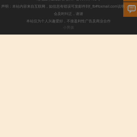
声明：本站内容来自互联网，如信息有错误可发邮件到f_fb#foxmail.com说明，我们
会及时纠正，谢谢
本站仅为个人兴趣爱好，不接盈利性广告及商业合作
小男孩