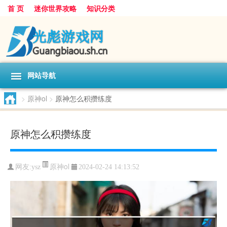
首 页
迷你世界攻略
知识分类
网站导航
>
原神ol
>
原神怎么积攒练度
原神怎么积攒练度
原神ol
网友:
ysz
2024-02-24 14:13:52