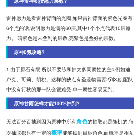
原神雷神积攒愿力层数?
雷神愿力是看雷神背面的光圈,如果雷神背面的紫色光圈有
6个点的话,说明愿力是满的60层,其中1个小点代表10层愿
力。 暗紫色是未叠到的层数,亮紫色是叠好的层数。
原神0氪攻略?
1.由于原石有限,所以不要练和抽太多同属性的主c,例如迪
卢克、可莉、胡桃。这样的缺点有圣遗物需要2到3套,配队
中没有行秋的那一队会很难受,单一属性容易受到。
原神甘雨怎样才能100%抽到?
角色
无法百分百抽到因为原神中所有
的抽取都是随机的,每
概率
次抽取都只有一定的
能够抽到目标角色,而概率是相互