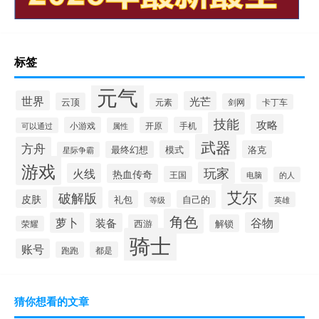
标签
元气
世界
光芒
云顶
元素
剑网
卡丁车
技能
攻略
小游戏
开原
手机
可以通过
属性
武器
方舟
模式
洛克
最终幻想
星际争霸
游戏
玩家
火线
热血传奇
王国
的人
电脑
艾尔
破解版
皮肤
礼包
自己的
英雄
等级
角色
萝卜
谷物
装备
西游
解锁
荣耀
骑士
账号
跑跑
都是
猜你想看的文章