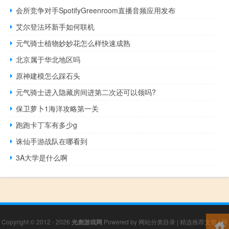
会所竞争对手SpotifyGreenroom直播音频应用发布
艾尔登法环新手如何联机
元气骑士植物妙妙花怎么样快速成熟
北京属于华北地区吗
原神建模怎么踩石头
元气骑士进入隐藏房间进第二次还可以领吗?
保卫萝卜1海洋攻略第一关
跑跑卡丁车有多少g
诛仙手游战队在哪看到
3A大学是什么啊
Copyright © 2012 - 2026
光彪游戏网
Powered by
网站分类目录
|
精选推荐文章
|
网