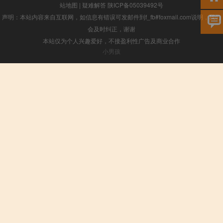
站地图
|
疑难解答
陕ICP备05039492号
声明：本站内容来自互联网，如信息有错误可发邮件到f_fb#foxmail.com说明，我们
会及时纠正，谢谢
本站仅为个人兴趣爱好，不接盈利性广告及商业合作
小男孩