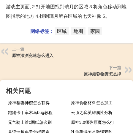
游戏主页面, 2.打开地图找到璃月的区域 3.将角色移动到地
图指示的地方 4.找到璃月所在区域的七天神像 5。
网络标签：
区域
地图
家园
上一篇
原神深渊竞速怎么进入
下一篇
原神须弥物资怎么掉
相关问题
原神稻妻神樱怎么获得
原神食物材料怎么加工
跑跑卡丁车木马bug教程
云顶之弈英雄属性分析
元气骑士维c图纸怎么刷
原神3.0须弥原魔怎么打
悬浮地板冬天怎样固定
诛仙手游怎么激活双阵