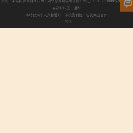
声明：本站内容来自互联网，如信息有错误可发邮件到f_fb#foxmail.com说明，我们
会及时纠正，谢谢
本站仅为个人兴趣爱好，不接盈利性广告及商业合作
小男孩