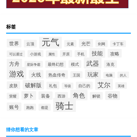
标签
元气
世界
光芒
云顶
元素
剑网
卡丁车
技能
攻略
小游戏
开原
手机
可以通过
属性
武器
方舟
模式
洛克
最终幻想
星际争霸
游戏
玩家
火线
热血传奇
王国
的人
电脑
艾尔
破解版
皮肤
礼包
自己的
英雄
等级
角色
萝卜
谷物
装备
西游
解锁
荣耀
骑士
账号
跑跑
都是
猜你想看的文章