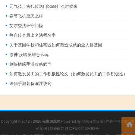
元气骑士古代传送门boss什么时候来
春节飞机票怎么样
艾尔登法环守门怪
热血传奇最出名法师名字
关于基因学校和住宅区如何塑造成就的全人群基因
原神 没啥英雄怎么玩
剑侠情缘手游攻略武当
如何激发员工的工作积极性论文（如何激发员工的工作积极性）
诛仙手游装备灌注诀窍
Copyright © 2012 - 2026
光彪游戏网
Powered by
网站分类目录
|
精选推荐文章
|
网
站地图
|
疑难解答
陕ICP备05039492号