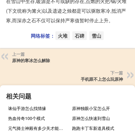
在雪山中生存,暖源是不可或缺的存在,点燃的火把/锅/火堆
(下文统称为篝火)以及遗迹之烛都是可以驱散寒冷,抵消严
寒,而深赤之石不仅可以保持严寒值暂时停止上升。
网络标签：
火堆
石碑
雪山
上一篇
原神的寒冰怎么解除
下一篇
手机跟不上怎么玩原神
相关问题
诛仙手游怎么找情缘
原神独眼小宝怎么开
热血传奇100个模式
原神怎么快速到雪山
元气骑士神殿有多少关才能打破
跑跑卡丁车新道具模式