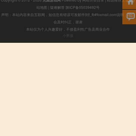
光彪游戏网
站地图
|
疑难解答
陕ICP备05039492号
声明：本站内容来自互联网，如信息有错误可发邮件到f_fb#foxmail.com说明，我们
会及时纠正，谢谢
本站仅为个人兴趣爱好，不接盈利性广告及商业合作
小男孩