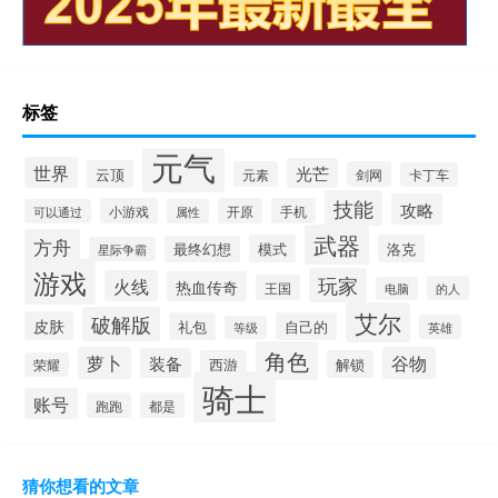
标签
元气
世界
光芒
云顶
元素
剑网
卡丁车
技能
攻略
小游戏
开原
手机
可以通过
属性
武器
方舟
模式
洛克
最终幻想
星际争霸
游戏
玩家
火线
热血传奇
王国
的人
电脑
艾尔
破解版
皮肤
礼包
自己的
英雄
等级
角色
萝卜
谷物
装备
西游
解锁
荣耀
骑士
账号
跑跑
都是
猜你想看的文章