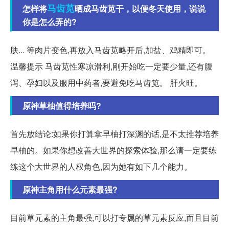
马齿苋
怎样将
晒成马齿苋干，以便冬天使用，说说
你是怎么弄的?
肤... 等肉片变色,再放入马齿苋略开后,加盐、鸡精即可。
温馨提示 马齿苋性寒凉滑利,刚开始吃一定要少量,还有腹
泻、孕妇以及服用中药者,要避免吃马齿笕。 肝火旺。
原神草柚值得培养吗?
首先放结论:如果你打算拿早柚打深渊的话,是不太推荐培养
早柚的。如果你想改善大世界的探索体验,那么请一定要练
练这个大世界的人权角色,因为她有如下几个能力。
原神主角用什么元素最强?
目前草元素的主角最强,可以打专属的草元素反应,而且目前