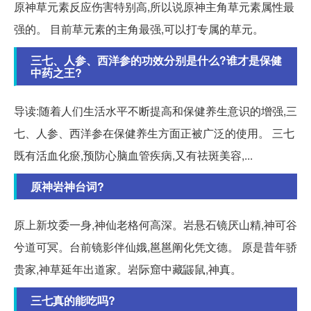
原神草元素反应伤害特别高,所以说原神主角草元素属性最
强的。 目前草元素的主角最强,可以打专属的草元。
三七、人参、西洋参的功效分别是什么?谁才是保健
中药之王?
导读:随着人们生活水平不断提高和保健养生意识的增强,三
七、人参、西洋参在保健养生方面正被广泛的使用。 三七
既有活血化瘀,预防心脑血管疾病,又有祛斑美容,...
原神岩神台词?
原上新坟委一身,神仙老格何高深。岩悬石镜厌山精,神可谷
兮道可冥。台前镜影伴仙娥,邕邕阐化凭文德。 原是昔年骄
贵家,神草延年出道家。岩际窟中藏鼹鼠,神真。
三七真的能吃吗?