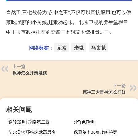
当然了,三七被誉为“参中之王”,不仅可以直接服用,也可以做
菜吃,美丽的小厨娘,赶紧动起来。 北京卫视的养生堂栏目
中王玉英教授推荐的菜谱三七胡萝卜烧排骨... 三。
网络标签：
元素
步骤
马齿苋
上一篇
原神怎么开清泉镇
下一篇
原神三大雷神怎么打好
相关问题
逆转裁判1攻略第二章
cf角色游侠
艾尔登法环特殊武器最多
保卫萝卜38集攻略答案