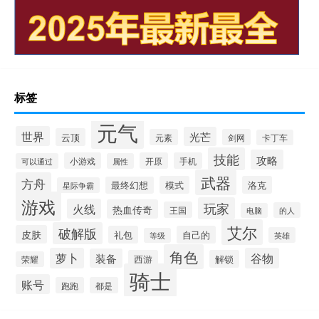
标签
元气
世界
光芒
云顶
元素
剑网
卡丁车
技能
攻略
小游戏
开原
手机
可以通过
属性
武器
方舟
模式
洛克
最终幻想
星际争霸
游戏
玩家
火线
热血传奇
王国
的人
电脑
艾尔
破解版
皮肤
礼包
自己的
英雄
等级
角色
萝卜
谷物
装备
西游
解锁
荣耀
骑士
账号
跑跑
都是