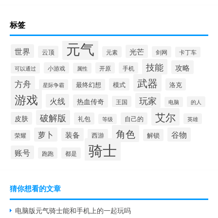
标签
元气
世界
光芒
云顶
元素
剑网
卡丁车
技能
攻略
小游戏
开原
手机
可以通过
属性
武器
方舟
模式
洛克
最终幻想
星际争霸
游戏
玩家
火线
热血传奇
王国
的人
电脑
艾尔
破解版
皮肤
礼包
自己的
英雄
等级
角色
萝卜
谷物
装备
西游
解锁
荣耀
骑士
账号
跑跑
都是
猜你想看的文章
电脑版元气骑士能和手机上的一起玩吗