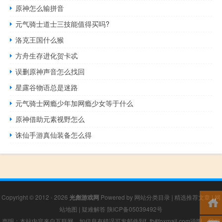
原神怎么输拼音
元气骑士道士三技能值得买吗?
洛克王国什么猴
方舟生存进化贺卡忒
误删原神声音怎么找回
星露谷物语总是迷路
元气骑士网瘾少年加网瘾少女等于什么
原神借助元素视野怎么
诛仙手游真仙装备怎么得
Copyright © 2012 - 2026
光彪游戏网
Powered by
网站分类目录
|
精选推荐文章
|
网
站地图
|
疑难解答
陕ICP备05039492号
声明：本站内容来自互联网，如信息有错误可发邮件到f_fb#foxmail.com说明，我们