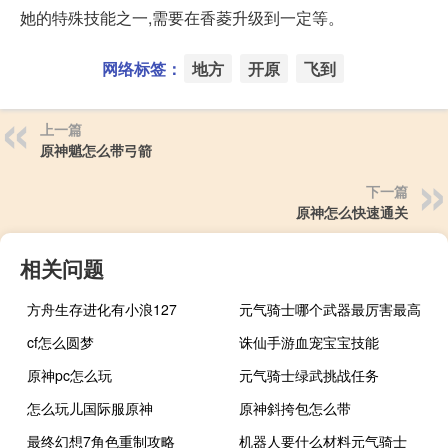
她的特殊技能之一,需要在香菱升级到一定等。
网络标签：
地方
开原
飞到
上一篇
原神魈怎么带弓箭
下一篇
原神怎么快速通关
相关问题
方舟生存进化有小浪127
元气骑士哪个武器最厉害最高
cf怎么圆梦
诛仙手游血宠宝宝技能
原神pc怎么玩
元气骑士绿武挑战任务
怎么玩儿国际服原神
原神斜挎包怎么带
最终幻想7角色重制攻略
机器人要什么材料元气骑士