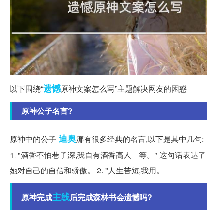
遗憾
以下围绕“
原神文案怎么写”主题解决网友的困惑
原神公子名言?
迪奥
原神中的公子-
娜有很多经典的名言,以下是其中几句:
1. "酒香不怕巷子深,我自有酒香高人一等。" 这句话表达了
她对自己的自信和骄傲。 2. "人生苦短,我用。
主线
原神完成
后完成森林书会遗憾吗?