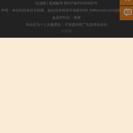
站地图
|
疑难解答
陕ICP备05039492号
声明：本站内容来自互联网，如信息有错误可发邮件到f_fb#foxmail.com说明，我们
会及时纠正，谢谢
本站仅为个人兴趣爱好，不接盈利性广告及商业合作
小男孩