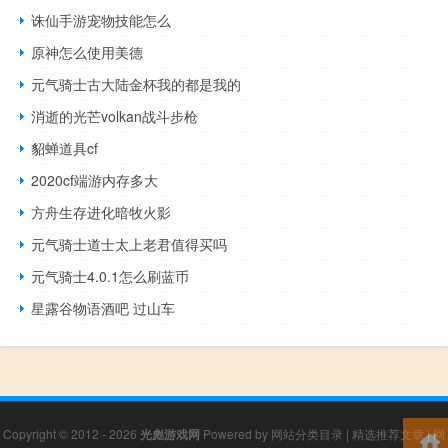
诛仙手游宠物技能怎么
原神怎么使用美德
元气骑士古大陆金杯我的都是我的
消逝的光芒volkan战斗步枪
貂蝉道具cf
2020cf端游内存多大
方舟生存进化暗牧火影
元气骑士道士太上老君值得买吗
元气骑士4.0.1怎么刷蓝币
星露谷物语酒吧 过山车
Copyright © 2012 - 2026
光彪游戏网
Powered by
网站分类目录
|
精选推荐文章
|
网