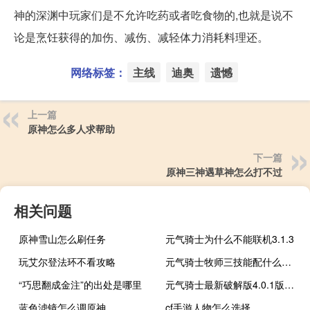
神的深渊中玩家们是不允许吃药或者吃食物的,也就是说不
论是烹饪获得的加伤、减伤、减轻体力消耗料理还。
网络标签：
主线
迪奥
遗憾
上一篇
原神怎么多人求帮助
下一篇
原神三神遇草神怎么打不过
相关问题
原神雪山怎么刷任务
元气骑士为什么不能联机3.1.3
玩艾尔登法环不看攻略
元气骑士牧师三技能配什么天赋
“巧思翻成金注”的出处是哪里
元气骑士最新破解版4.0.1版本内置作弊菜单
蓝色滤镜怎么调原神
cf手游人物怎么选择