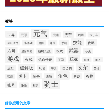
标签
元气
世界
光芒
云顶
元素
剑网
卡丁车
技能
攻略
小游戏
开原
手机
可以通过
属性
武器
方舟
模式
洛克
最终幻想
星际争霸
游戏
玩家
火线
热血传奇
王国
的人
电脑
艾尔
破解版
皮肤
礼包
自己的
英雄
等级
角色
萝卜
谷物
装备
西游
解锁
荣耀
骑士
账号
跑跑
都是
猜你想看的文章