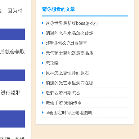
猜你想看的文章
音。因为时
迷你世界最新版boss怎么打
消逝的光芒水晶怎么破坏
cf手游怎么充cf点便宜
之后就会领取
元气骑士聚能器最高品质
恋攻略
原神怎么更快挣到原石
消逝的光芒水里洞穴在哪
处进行驱邪
造梦西游日期怎么
诛仙手游 宠物传承
cf会固定时间上老地图吗
愿玛瑙、常燃