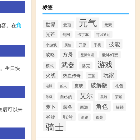
标签
元气
世界
角
云顶
内容。在
元素
光芒
剑网
卡丁车
可以通过
技能
小游戏
开原
手机
属性
方舟
攻略
最终幻想
星际争霸
游戏
武器
模式
洛克
乐。生日快
玩家
火线
热血传奇
王国
破解版
皮肤
礼包
的人
电脑
艾尔
自己的
英雄
荣耀
等级
角色
萝卜
装备
西游
解锁
取后可以来
谷物
账号
跑跑
都是
骑士