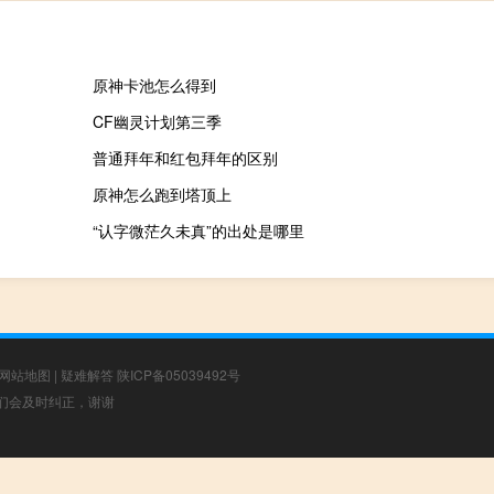
原神卡池怎么得到
CF幽灵计划第三季
普通拜年和红包拜年的区别
原神怎么跑到塔顶上
“认字微茫久未真”的出处是哪里
网站地图
|
疑难解答
陕ICP备05039492号
，我们会及时纠正，谢谢