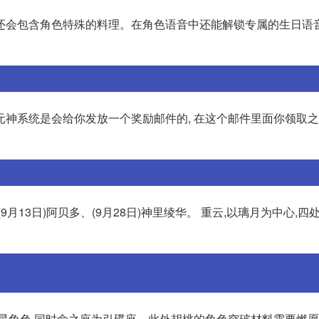
还会包含角色特殊的料理。在角色语音中还能解锁专属的生日语
 元神系统是会给你发放一个奖励邮件的, 在这个邮件里面你领取
9月13日)阿贝多、(9月28日)神里绫华。 重云,以璃月为中心,四
五星角色,同时命之座为引碟座。此外胡桃的角色突破材料需要燃