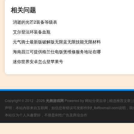
相关问题
消逝的光芒2装备等级表
艾尔登法环装备血瓶
元气骑士最新版破解版无限蓝无限技能无限材料
海南昌江可提供格兰仕电饭煲维修服务地址在哪
迷你世界安卓怎么登苹果号
Copyright © 2012 - 2026
光彪游戏网
Powered by
网站分类目录
|
精选推荐文章
|
声明：本站内容来自互联网，如信息有错误可发邮件到f_fb#foxmail.com说明
本站仅为个人兴趣爱好，不接盈利性广告及商业合作