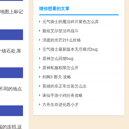
猜你想看的文章
往地图上标记
元气骑士的魔法碎片紫色怎么弄
最炫艾尔登法环战斗
消逝的光芒2什么价格
元气骑士最新版本无尽模式bug
镇石处,靠
原神怎么回馈bug
原神私服权限怎么开
剑网3 辉天 攻略
英雄的非正常出装怎么出
在不同的地点
诛仙手游小鸡任务攻略
方舟生存进化西小才
的连招,这