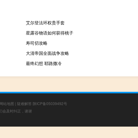
艾尔登法环权贵手套
星露谷物语如何获得桃子
寿司切攻略
大清帝国全面战争攻略
最终幻想 耶路撒冷
网站地图
|
疑难解答
陕ICP备05039492号
，我们会及时纠正，谢谢