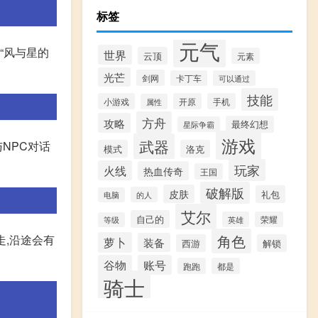
标签
元气
“风与星的
世界
云顶
元素
光芒
剑网
卡丁车
可以通过
技能
小游戏
开原
手机
属性
方舟
攻略
最终幻想
星际争霸
游戏
武器
NPC对话
模式
洛克
玩家
火线
热血传奇
王国
破解版
皮肤
礼包
的人
电脑
艾尔
自己的
英雄
荣耀
等级
角色
走,沿途会有
萝卜
装备
西游
解锁
谷物
账号
跑跑
都是
骑士