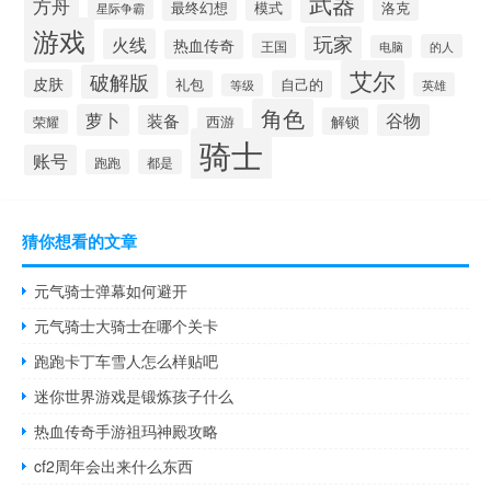
武器
方舟
模式
洛克
最终幻想
星际争霸
游戏
玩家
火线
热血传奇
王国
的人
电脑
艾尔
破解版
皮肤
礼包
自己的
英雄
等级
角色
萝卜
谷物
装备
西游
解锁
荣耀
骑士
账号
跑跑
都是
猜你想看的文章
元气骑士弹幕如何避开
元气骑士大骑士在哪个关卡
跑跑卡丁车雪人怎么样贴吧
迷你世界游戏是锻炼孩子什么
热血传奇手游祖玛神殿攻略
cf2周年会出来什么东西