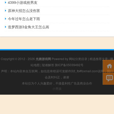
4399小游戏抢男友
原神大招怎么没伤害
今年过年怎么老下雨
造梦西游3金角大王怎么画
Copyright © 2012 - 2026
光彪游戏网
Powered by
网站分类目录
|
精选推荐文章
|
网
站地图
|
疑难解答
陕ICP备05039492号
声明：本站内容来自互联网，如信息有错误可发邮件到f_fb#foxmail.com说明，我们
会及时纠正，谢谢
本站仅为个人兴趣爱好，不接盈利性广告及商业合作
小男孩