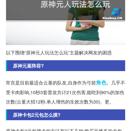
以下围绕“原神元人玩法怎么玩”主题解决网友的困惑
原神元堇阵容?
角色
宵宫是目前最适合云堇的队友,自身作为弓箭
。几乎不
受卡肉影响,10秒3套普攻共计21次伤害,能吃到90%的加伤
次数(云堇大招12秒,单人增伤的生效次数为30)。更。
原神卡包2元包怎么摸?
原神卡包2元包摸卡的方法有以下几种:购买足够多的卡包,