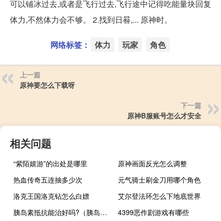
可以铺冰过去,或者是飞行过去,飞行途中记得吃能量块回复
体力,不然体力会不够。 2.找到日晷,... 原神时。
网络标签：
体力
玩家
角色
上一篇
原神要怎么下载呀
下一篇
原神B服账号怎么才安全
相关问题
“紫陌嬉游”的出处是哪里
原神画面反光怎么调整
热血传奇五连抽多少次
元气骑士刷金刀用哪个角色
洛克王国洛克钻怎么白嫖
艾尔登法环怎么下地底世界
胰岛素抵抗能治好吗?（胰岛素抵抗可以治好吗）
4399恶作剧游戏有哪些