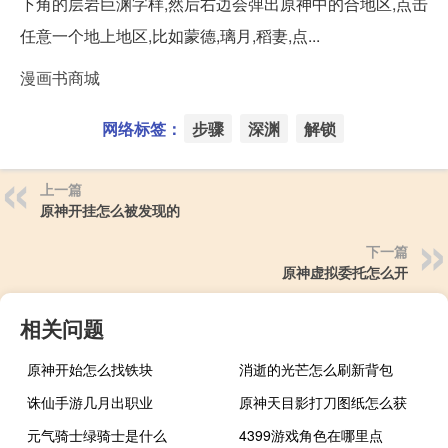
下角的层岩巨渊字样,然后右边会弹出原神中的合地区,点击
任意一个地上地区,比如蒙德,璃月,稻妻,点...
漫画书商城
网络标签：
步骤
深渊
解锁
上一篇
原神开挂怎么被发现的
下一篇
原神虚拟委托怎么开
相关问题
原神开始怎么找铁块
消逝的光芒怎么刷新背包
诛仙手游几月出职业
原神天目影打刀图纸怎么获
元气骑士绿骑士是什么
4399游戏角色在哪里点