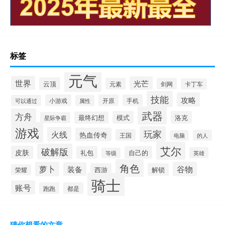
标签
元气
世界
光芒
云顶
元素
剑网
卡丁车
技能
攻略
小游戏
开原
手机
可以通过
属性
武器
方舟
模式
洛克
最终幻想
星际争霸
游戏
玩家
火线
热血传奇
王国
的人
电脑
艾尔
破解版
皮肤
礼包
自己的
英雄
等级
角色
萝卜
谷物
装备
西游
解锁
荣耀
骑士
账号
跑跑
都是
猜你想看的文章