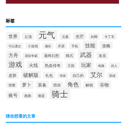
标签
元气
世界
光芒
云顶
元素
剑网
卡丁车
技能
攻略
小游戏
开原
手机
可以通过
属性
武器
方舟
模式
洛克
最终幻想
星际争霸
游戏
玩家
火线
热血传奇
王国
的人
电脑
艾尔
破解版
皮肤
礼包
自己的
英雄
等级
角色
萝卜
谷物
装备
西游
解锁
荣耀
骑士
账号
跑跑
都是
猜你想看的文章