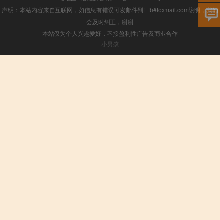
声明：本站内容来自互联网，如信息有错误可发邮件到f_fb#foxmail.com说明，我们
会及时纠正，谢谢
本站仅为个人兴趣爱好，不接盈利性广告及商业合作
小男孩