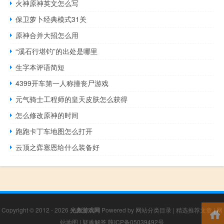
火神原神英文怎么写
保卫萝卜经典模式31关
原神合并大招怎么用
“溪石行堪钓”的出处是哪里
生字本评语简短
4399开车第一人称撞丧尸游戏
元气骑士工程师的皇天皮肤怎么获得
怎么修改原神的时间
跑跑卡丁车地图怎么打开
云顶之弈塞恩给什么装备好
Copyright © 2012 - 2026
光彪游戏网
Powered by
网站分类目录
|
精选推荐文章
|
网
站地图
|
疑难解答
陕ICP备05039492号