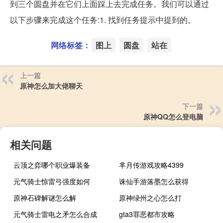
到三个圆盘并在它们上面踩上去完成任务。我们可以通过
以下步骤来完成这个任务:1. 找到任务提示中提到的。
网络标签：
图上
圆盘
站在
上一篇
原神怎么加大佬聊天
下一篇
原神QQ怎么登电脑
相关问题
云顶之弈哪个职业爆装备
芈月传游戏攻略4399
元气骑士惊雷弓强度如何
诛仙手游落墨怎么获得
原神石碑解谜怎么解
原神绿州之心怎么打
元气骑士雷电之矛怎么合成
gta3罪恶都市攻略