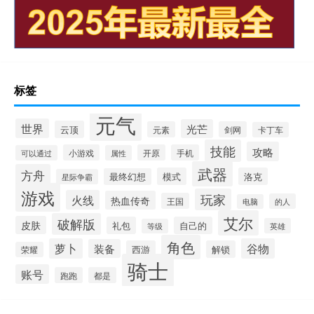
标签
元气
世界
光芒
云顶
元素
剑网
卡丁车
技能
攻略
小游戏
开原
手机
可以通过
属性
武器
方舟
模式
洛克
最终幻想
星际争霸
游戏
玩家
火线
热血传奇
王国
的人
电脑
艾尔
破解版
皮肤
礼包
自己的
英雄
等级
角色
萝卜
谷物
装备
西游
解锁
荣耀
骑士
账号
跑跑
都是