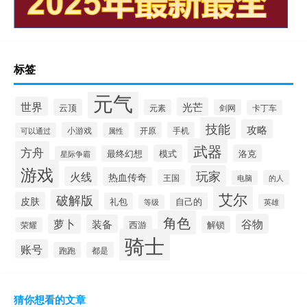
标签
元气
世界
光芒
云顶
元素
剑网
卡丁车
技能
攻略
小游戏
开原
手机
可以通过
属性
武器
方舟
模式
洛克
最终幻想
星际争霸
游戏
玩家
火线
热血传奇
王国
的人
电脑
艾尔
破解版
皮肤
礼包
自己的
英雄
等级
角色
萝卜
谷物
装备
西游
解锁
荣耀
骑士
账号
跑跑
都是
猜你想看的文章