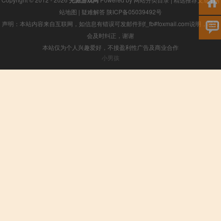
光彪游戏网
站地图
|
疑难解答
陕ICP备05039492号
声明：本站内容来自互联网，如信息有错误可发邮件到f_fb#foxmail.com说明，我们
会及时纠正，谢谢
本站仅为个人兴趣爱好，不接盈利性广告及商业合作
小男孩