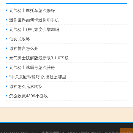
元气骑士摩托车怎么修好
迷你世界如何卡迷你币手机
元气骑士联机难度会增加吗
仙女龙攻略
原神誓言怎么开
元气骑士破解版最新版3.1.0下载
元气骑士冰霜弓怎么获得
“非关意匠玲珑巧”的出处是哪里
原神怎么元素转换
怎么收藏4399小游戏
Copyright © 2012 - 2026
Powered by
网站分类目录
|
精选推荐文章
|
网