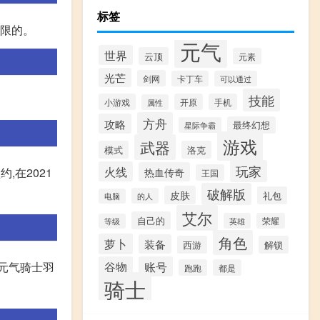
标签
无限的。
元气
世界
云顶
元素
光芒
剑网
卡丁车
可以通过
技能
小游戏
开原
手机
属性
方舟
攻略
最终幻想
星际争霸
游戏
武器
模式
洛克
玩家
火线
热血传奇
,在2021
王国
破解版
皮肤
礼包
的人
电脑
艾尔
自己的
英雄
荣耀
等级
角色
萝卜
装备
西游
解锁
谷物
账号
元气骑士羽
跑跑
都是
骑士