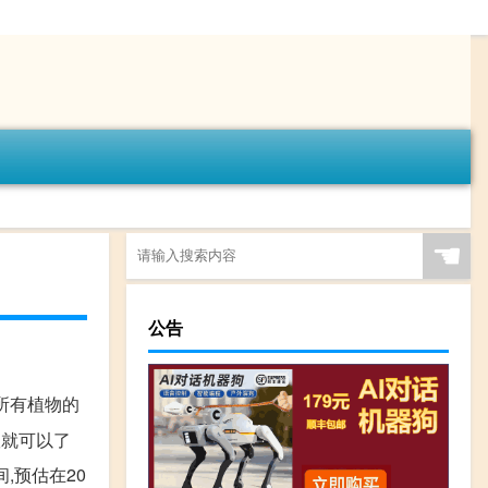
☚
公告
所有植物的
版就可以了
,预估在20