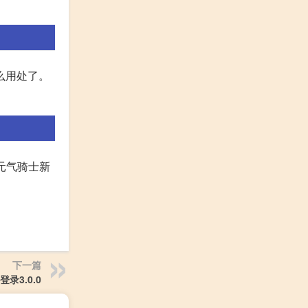
么用处了。
、元气骑士新
下一篇
录3.0.0