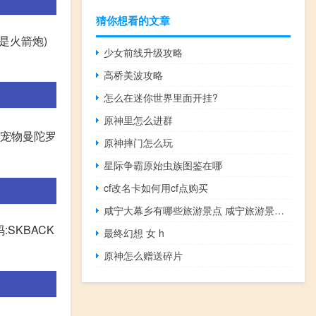
猜你想看的文章
是火箭炮)
少女前线升级攻略
高桥美波攻略
怎么在迷你世界里面开挂?
原神里怎么进群
的宠物曼陀罗
原神摔门怎么玩
星际争霸原始虫族图鉴在哪
cf改名卡如何用cf点购买
咸宁大幕乡有哪些旅游景点 咸宁旅游景点大全
码:SKBACK
最终幻想 女 h
原神怎么赠送碎片