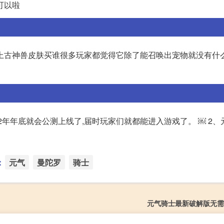
可以啦
上古神兽皮肤买谁很多玩家都觉得它除了能召唤出宠物就没有什
22年年底就会公测上线了,届时玩家们就都能进入游戏了。 ￼ 2
：
元气
曼陀罗
骑士
元气骑士最新破解版无需登