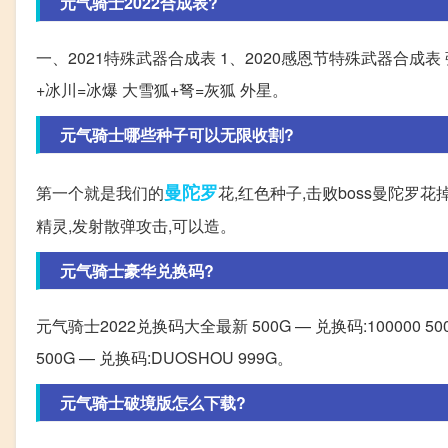
元气骑士2022合成表?
一、2021特殊武器合成表 1、2020感恩节特殊武器合成表
+冰川=冰爆 大雪狐+弩=灰狐 外星。
元气骑士哪些种子可以无限收割?
曼陀罗
第一个就是我们的
花,红色种子,击败boss曼陀罗
精灵,发射散弹攻击,可以造。
元气骑士豪华兑换码?
元气骑士2022兑换码大全最新 500G — 兑换码:100000 500G
500G — 兑换码:DUOSHOU 999G。
元气骑士破境版怎么下载?