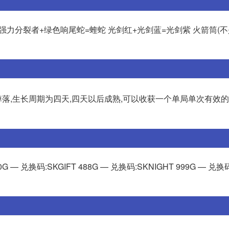
 强力分裂者+绿色响尾蛇=蝰蛇 光剑红+光剑蓝=光剑紫 火箭筒(不
花掉落,生长周期为四天,四天以后成熟,可以收获一个单局单次有效
 — 兑换码:SKGIFT 488G — 兑换码:SKNIGHT 999G — 兑换