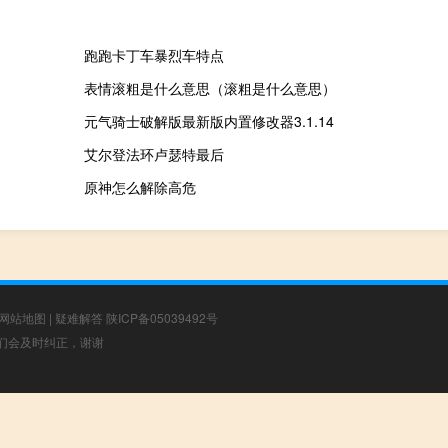
跑跑卡丁车暴烈车特点
表情滚粗是什么意思（滚粗是什么意思）
元气骑士破解版最新版内置修改器3.1.14
艾尔登法环卢瑟特最后
原神怎么解除高危
网站地图
|
疑难解答
陕ICP备05039492号
，我们会及时纠正，谢谢