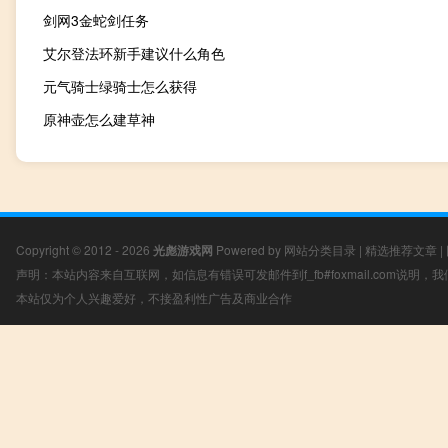
剑网3金蛇剑任务
艾尔登法环新手建议什么角色
元气骑士绿骑士怎么获得
原神壶怎么建草神
Copyright © 2012 - 2026
光彪游戏网
Powered by
网站分类目录
|
精选推荐文章
|
声明：本站内容来自互联网，如信息有错误可发邮件到f_fb#foxmail.com说明
本站仅为个人兴趣爱好，不接盈利性广告及商业合作