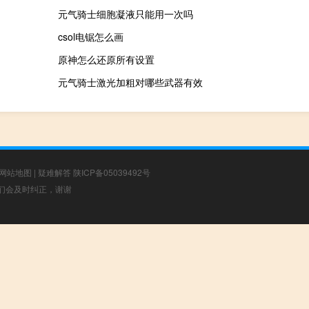
元气骑士细胞凝液只能用一次吗
csol电锯怎么画
原神怎么还原所有设置
元气骑士激光加粗对哪些武器有效
网站地图
|
疑难解答
陕ICP备05039492号
，我们会及时纠正，谢谢