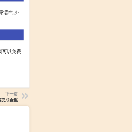
常霸气,外
就可以免费
下一篇
器变成金框