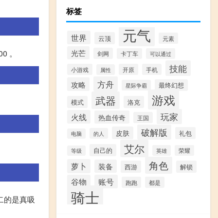
标签
元气
世界
云顶
元素
光芒
00 。
剑网
卡丁车
可以通过
技能
小游戏
开原
手机
属性
方舟
攻略
最终幻想
星际争霸
游戏
武器
模式
洛克
玩家
火线
热血传奇
王国
破解版
皮肤
礼包
的人
电脑
艾尔
自己的
英雄
荣耀
等级
角色
萝卜
装备
西游
解锁
谷物
账号
跑跑
都是
骑士
二的是真吸