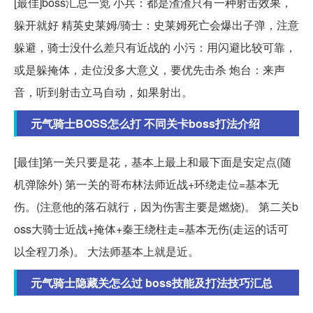
[最佳]boss汇总一览 小兵：都是渣渣只有一种射击效果，
躲开就好 精英史莱姆/骑士：史莱姆死亡会爆出子弹，注意
躲避，骑士没什么差只有近战的 小污：用闪避比较可靠，
或是躲掩体，走位没多大意义，要优先击杀 炮台：来声
音，听到射击立马自动，如果射出。
元气骑士BOSS怎么打 不同关卡boss打法介绍
[最佳]第一关只要是花，基本上最上和最下面是安定点(随
机弹除外) 第一关的哥布林法师近战+环绕走位=基本无
伤。(注意他的落石就行，因为伤害主要是燃烧)。 第二关b
oss大骑士近战+掩体+秦王绕柱走=基本无伤(走运的话可
以全程刀杀)。 大法师基本上就是近。
元气骑士隐藏关怎么过 boss技能及打法技巧汇总