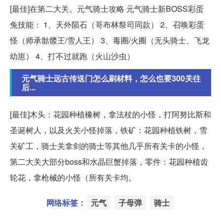
[最佳]在第二大关。元气骑士攻略 元气骑士新BOSS彩蛋
兔技能： 1、天外陨石（哥布林祭司同款） 2、召唤彩蛋
怪（师承骷髅王/雪人王） 3、毒圈/火圈（无头骑士、飞龙
幼崽） 4、打不过就跑（火山沙虫）
元气骑士远古传送门怎么刷材料，怎么也要300关往
后...
[最佳]木头：花园种植橡树，拿法杖的小怪，打阿努比斯和
圣诞树人，以及火关小怪掉落，铁矿：花园种植铁树，雪
关矿工，骑士关拿剑的骑士等其他几乎所有关卡的小怪，
第二大关大部分boss和水晶巨蟹掉落，零件：花园种植齿
轮花，拿枪械的小怪（所有关卡均。
网络标签：
元气
子母弹
骑士