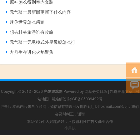
原神怎么得到室内套装
元气骑士最新版更新了什么内容
迷你世界怎么瞬狙
想去桂林旅游谁有攻略
元气骑士无尽模式外星母舰怎么打
方舟生存进化火焰聚焦
Copyright © 2012 - 2026
光彪游戏网
Powered by
网站分类目录
|
精选推荐文章
|
网
站地图
|
疑难解答
陕ICP备05039492号
声明：本站内容来自互联网，如信息有错误可发邮件到f_fb#foxmail.com说明，我们
会及时纠正，谢谢
本站仅为个人兴趣爱好，不接盈利性广告及商业合作
小男孩