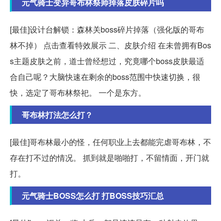
元气骑士变异哥布林祭师掉落皮肤碎片吗
[最佳]设计台解锁：森林关boss碎片掉落（强化版的哥布
林不掉） 点击查看特效展示 二、皮肤介绍 在未曾拥有Bos
s主题皮肤之前，道士曾经想过，究竟哪个boss皮肤最适
合自己呢？大脑快速在剩余的boss范围中快速切换，很
快，选定了哥布林祭祀。 一个是东方。
哥布林打法怎么打？
[最佳]哥布林最小的怪，任何职业上去都能完虐哥布林，不
存在打不过的情况。 抓到就是啪啪打，不留情面，开门就
打。
元气骑士BOSS怎么打 打BOSS技巧汇总