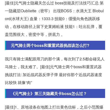
[最佳]元气骑士隐藏关怎么过 boss技能及打法技巧汇总 第
一隐藏层Oubliette（密牢） 出现BOSS：水滴大王 Blobul
ord(水球大王) 血量：1333.3 技能0：缓慢向角色跳跃移
动，在移动路径上留下史莱姆粘液 技能1：吐出乱弹，覆
盖范围很大，密度中等，拼底力 。
元气骑士两个boss和重置武器挑战该怎么打?
我只有骑士满配跟用刀的那个满，每次到了2.5都会碰见人
马骑士，我太难了。[最佳]元气骑士两个boss和重置武器
挑战打法: 加近战武器反弹子弹 最好你那个近战武器速度
比较快 就像“肉”
《元气骑士》第三关隐藏关卡boss怎么过？
[最佳]1、原地读条在地图上打出黄色信标，之后小范围爆