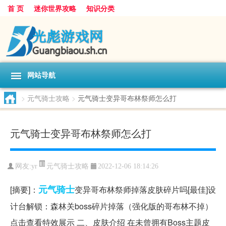
首 页
迷你世界攻略
知识分类
网站导航
>
元气骑士攻略
>
元气骑士变异哥布林祭师怎么打
元气骑士变异哥布林祭师怎么打
元气骑士攻略
网友:
yr
2022-12-06 18:14:26
元气
骑士
[摘要]：
变异哥布林祭师掉落皮肤碎片吗[最佳]设
计台解锁：森林关boss碎片掉落（强化版的哥布林不掉）
点击查看特效展示 二、皮肤介绍 在未曾拥有Boss主题皮