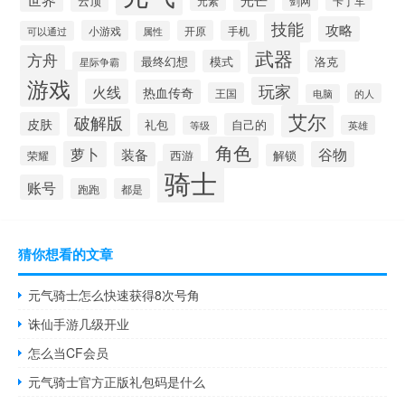
云顶
元素
剑网
卡丁车
技能
攻略
小游戏
开原
手机
可以通过
属性
武器
方舟
模式
洛克
最终幻想
星际争霸
游戏
玩家
火线
热血传奇
王国
的人
电脑
艾尔
破解版
皮肤
礼包
自己的
英雄
等级
角色
萝卜
谷物
装备
西游
解锁
荣耀
骑士
账号
跑跑
都是
猜你想看的文章
元气骑士怎么快速获得8次号角
诛仙手游几级开业
怎么当CF会员
元气骑士官方正版礼包码是什么