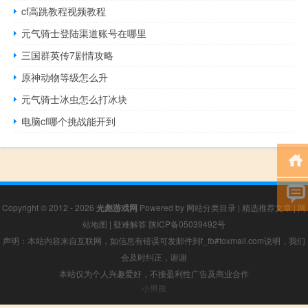
cf高跳教程视频教程
元气骑士登陆渠道账号在哪里
三国群英传7剧情攻略
原神动物等级怎么升
元气骑士冰虫怎么打冰块
电脑cf哪个挑战能开到
Copyright © 2012 - 2026
光彪游戏网
Powered by
网站分类目录
|
精选推荐文章
|
网
站地图
|
疑难解答
陕ICP备05039492号
声明：本站内容来自互联网，如信息有错误可发邮件到f_fb#foxmail.com说明，我们
会及时纠正，谢谢
本站仅为个人兴趣爱好，不接盈利性广告及商业合作
小男孩