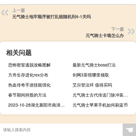
上一篇
元气骑士地牢顺序被打乱能随机到4-1关吗
下一篇
元气骑士卡墙怎么办
相关问题
恐怖密室逃脱攻略图解
最新元气骑士boss打法
方舟生存进化rex分布
剑网3茶馆哪里领取
热血传奇手游技能强化
艾尔登法环 值得买吗
春节期间持股的方法
元气骑士古代传送门脉冲装置有什么用
2023-10-28湖北襄阳市南漳县(松树菌)的报价是多少
元气骑士苹果手机如何刷蓝币
☚