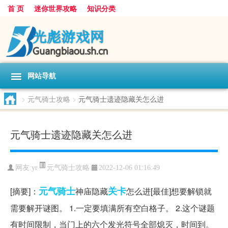
首 页
迷你世界攻略
知识分类
网站导航
>
元气骑士攻略
>
元气骑士遗迹隐藏关怎么进
元气骑士遗迹隐藏关怎么进
元气骑士攻略
网友:
yr
2022-12-06 01:16:49
元气
骑士
关卡
[摘要]：
神庙隐藏
怎么进[最佳]想要解锁就
需要解开谜图。 1.一定要填满所有空白格子。 2.这个谜题
有时间限制，当门上的六个发光符号全部熄灭，时间到。