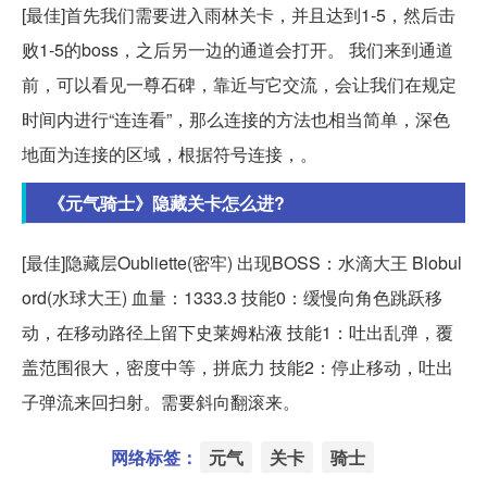
[最佳]首先我们需要进入雨林关卡，并且达到1-5，然后击
败1-5的boss，之后另一边的通道会打开。 我们来到通道
前，可以看见一尊石碑，靠近与它交流，会让我们在规定
时间内进行“连连看”，那么连接的方法也相当简单，深色
地面为连接的区域，根据符号连接，。
《元气骑士》隐藏关卡怎么进?
[最佳]隐藏层Oubliette(密牢) 出现BOSS：水滴大王 Blobul
ord(水球大王) 血量：1333.3 技能0：缓慢向角色跳跃移
动，在移动路径上留下史莱姆粘液 技能1：吐出乱弹，覆
盖范围很大，密度中等，拼底力 技能2：停止移动，吐出
子弹流来回扫射。需要斜向翻滚来。
网络标签：
元气
关卡
骑士