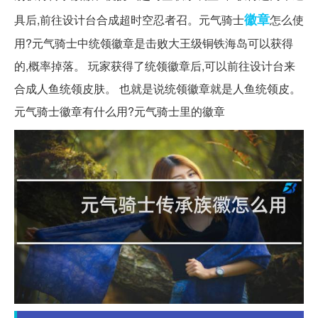
徽章
具后,前往设计台合成超时空忍者召。元气骑士
怎么使
用?元气骑士中统领徽章是击败大王级铜铁海岛可以获得
的,概率掉落。 玩家获得了统领徽章后,可以前往设计台来
合成人鱼统领皮肤。 也就是说统领徽章就是人鱼统领皮。
元气骑士徽章有什么用?元气骑士里的徽章