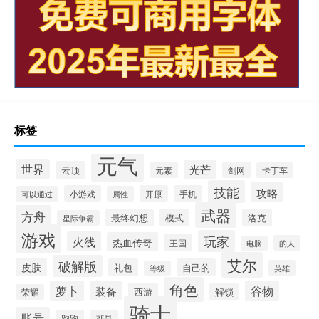
标签
元气
世界
光芒
云顶
元素
剑网
卡丁车
技能
攻略
小游戏
开原
手机
可以通过
属性
武器
方舟
模式
洛克
最终幻想
星际争霸
游戏
玩家
火线
热血传奇
王国
的人
电脑
艾尔
破解版
皮肤
礼包
自己的
英雄
等级
角色
萝卜
谷物
装备
西游
解锁
荣耀
骑士
账号
跑跑
都是