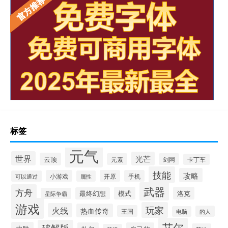
标签
元气
世界
光芒
云顶
元素
剑网
卡丁车
技能
攻略
小游戏
开原
手机
可以通过
属性
武器
方舟
模式
洛克
最终幻想
星际争霸
游戏
玩家
火线
热血传奇
王国
的人
电脑
艾尔
破解版