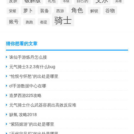
皮肤
礼包
自己的
英雄
等级
角色
萝卜
谷物
装备
西游
解锁
荣耀
骑士
账号
跑跑
都是
猜你想看的文章
诛仙手游炼丹怎么接
元气骑士3.2.3有什么bug
“怆恨兮怀愁”的出处是哪里
cf手游数据中心在哪
造梦西游225攻略
元气骑士什么武器容易出高效反应堆
缺氧 攻略2018
“紫陌嬉游”的出处是哪里
“王侯宁见拟”的出处是哪里