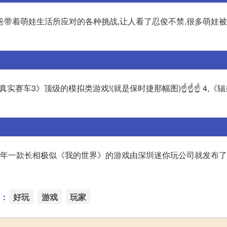
爸带着萌娃生活所应对的各种挑战,让人看了忍俊不禁,很多萌娃
《真实赛车3》顶级的模拟类游戏!(就是保时捷那幅图)☝☝☝ 4,《
15年一款长相极似《我的世界》的游戏由深圳迷你玩公司就发布了
：
好玩
游戏
玩家