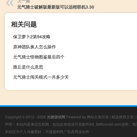
上一篇
元气骑士破解版最新版可以远程联机3.30
相关问题
保卫萝卜2第94攻略
原神团队换人怎么操作
元气骑士怪物图鉴最后四个
脽丘是什么意思
元气骑士闯关模式一共多少关
Copyright © 2012 - 2026
光彪游戏网
Powered by
网站分类目录
|
精选推荐文章
|
声明：本站内容来自互联网，如信息有错误可发邮件到f_fb#foxmail.com说明
本站仅为个人兴趣爱好，不接盈利性广告及商业合作