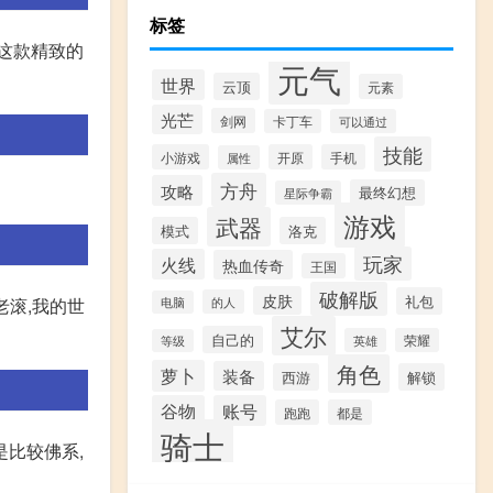
标签
在这款精致的
元气
世界
云顶
元素
光芒
剑网
卡丁车
可以通过
技能
小游戏
开原
手机
属性
方舟
攻略
最终幻想
星际争霸
游戏
武器
模式
洛克
玩家
火线
热血传奇
王国
破解版
皮肤
礼包
的人
老滚,我的世
电脑
艾尔
自己的
英雄
荣耀
等级
角色
萝卜
装备
西游
解锁
谷物
账号
跑跑
都是
骑士
是比较佛系,