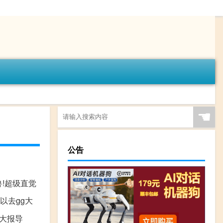
☚
公告
兽!超级直觉
以去gg大
各大报导