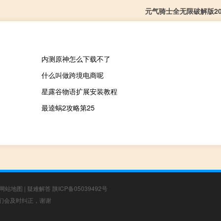
元气骑士全无限破解版20
内测原神怎么下载不了
什么叫做跨境电商呢
星露谷物语扩展安装教程
最逵蜗2攻略第25
网站地图
|
疑难解答
陕ICP备05039492号
，我们会及时纠正，谢谢