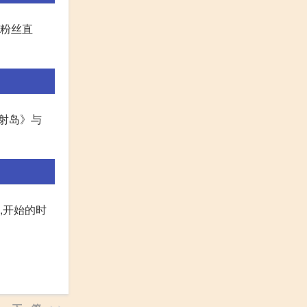
被粉丝直
辐射岛》与
,开始的时