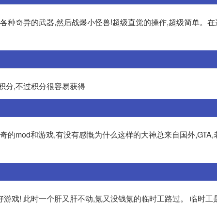
集各种奇异的武器,然后战爆小怪兽!超级直觉的操作,超级简单。
要积分,不过积分很容易获得
的mod和游戏,有没有感慨为什么这样的大神总来自国外,GTA,
享好游戏! 此时一个肝又肝不动,氪又没钱氪的临时工路过。 临时工