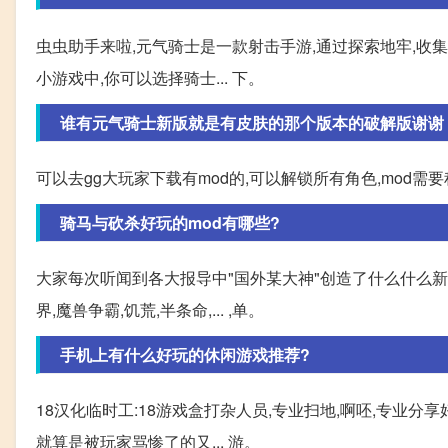
虫虫助手来啦,元气骑士是一款射击手游,通过探索地牢,收
小游戏中,你可以选择骑士... 下。
谁有元气骑士新版就是有皮肤的那个版本的破解版谢谢
可以去gg大玩家下载有mod的,可以解锁所有角色,mod需
骑马与砍杀好玩的mod有哪些?
大家每次听闻到各大报导中"国外某大神"创造了什么什么新奇
界,魔兽争霸,饥荒,半条命,... ,单。
手机上有什么好玩的休闲游戏推荐?
18汉化临时工:18游戏盒打杂人员,专业扫地,啊呸,专业分
就算是被玩家骂惨了的又... 游。