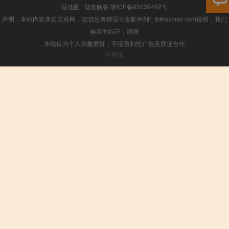
站地图
|
疑难解答
陕ICP备05039492号
声明：本站内容来自互联网，如信息有错误可发邮件到f_fb#foxmail.com说明，我们
会及时纠正，谢谢
本站仅为个人兴趣爱好，不接盈利性广告及商业合作
小男孩