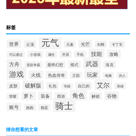
标签
元气
世界
光芒
云顶
元素
剑网
卡丁车
技能
攻略
小游戏
开原
手机
可以通过
属性
武器
方舟
模式
洛克
最终幻想
星际争霸
游戏
玩家
火线
热血传奇
王国
的人
电脑
艾尔
破解版
皮肤
礼包
自己的
英雄
等级
角色
萝卜
谷物
装备
西游
解锁
荣耀
骑士
账号
跑跑
都是
猜你想看的文章