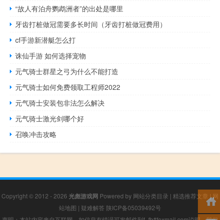
“故人有泊舟鹦鹉洲者”的出处是哪里
牙齿打桩做冠需要多长时间（牙齿打桩做冠费用）
cf手游新潜艇怎么打
诛仙手游 如何选择宠物
元气骑士群星之弓为什么不能打造
元气骑士如何免费领取工程师2022
元气骑士安装包非法怎么解决
元气骑士激光剑哪个好
召唤冲击攻略
Copyright © 2012 - 2026
光彪游戏网
Powered by
网站分类目录
|
精选推荐文章
|
网
站地图
|
疑难解答
陕ICP备05039492号
声明：本站内容来自互联网，如信息有错误可发邮件到f_fb#foxmail.com说明，我们