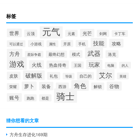
标签
元气
世界
光芒
云顶
元素
剑网
卡丁车
技能
攻略
小游戏
开原
手机
可以通过
属性
武器
方舟
模式
洛克
最终幻想
星际争霸
游戏
玩家
火线
热血传奇
王国
的人
电脑
艾尔
破解版
皮肤
礼包
自己的
英雄
等级
角色
萝卜
谷物
装备
西游
解锁
荣耀
骑士
账号
跑跑
都是
猜你想看的文章
方舟生存进化169期