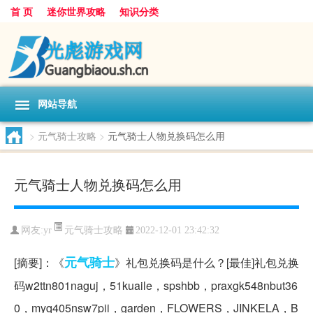
首 页
迷你世界攻略
知识分类
网站导航
>
元气骑士攻略
>
元气骑士人物兑换码怎么用
元气骑士人物兑换码怎么用
元气骑士攻略
网友:
yr
2022-12-01 23:42:32
元气
骑士
[摘要]：《
》礼包兑换码是什么？[最佳]礼包兑换
码w2ttn801naguj，51kuaile，spshbb，praxgk548nbut36
0，myq405nsw7pii，garden，FLOWERS，JINKELA，B