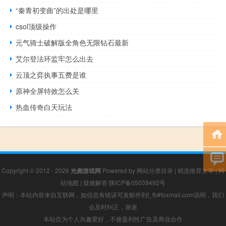
“秦青初变曲”的出处是哪里
csol顶级操作
元气骑士破解版全角色无限钻石最新
艾尔登法环监牢怎么出去
云顶之弈执事五费是谁
原神全屏特效怎么关
热血传奇白天玩法
Copyright © 2012 - 2026
光彪游戏网
Powered by
网站分类目录
|
精选推荐文章
|
网
站地图
|
疑难解答
陕ICP备05039492号
声明：本站内容来自互联网，如信息有错误可发邮件到f_fb#foxmail.com说明，我们
会及时纠正，谢谢
本站仅为个人兴趣爱好，不接盈利性广告及商业合作