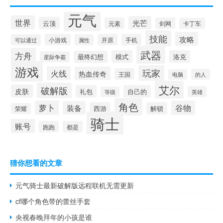
元气
世界
光芒
云顶
元素
剑网
卡丁车
技能
攻略
小游戏
开原
手机
可以通过
属性
武器
方舟
模式
洛克
最终幻想
星际争霸
游戏
玩家
火线
热血传奇
王国
的人
电脑
艾尔
破解版
皮肤
礼包
自己的
英雄
等级
角色
萝卜
谷物
装备
西游
解锁
荣耀
骑士
账号
跑跑
都是
猜你想看的文章
元气骑士最新破解版远程联机无需更新
cf哪个角色带的蕾丝手套
央视春晚拜年的小孩是谁