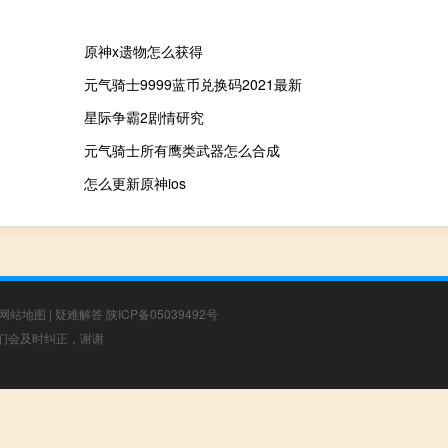
原神x遗物怎么获得
元气骑士9999蓝币兑换码2021最新
星际争霸2剧情研究
元气骑士所有鹰类武器怎么合成
怎么更新原神ios
网站地图
|
疑难解答
陕ICP备05039492号
，我们会及时纠正，谢谢