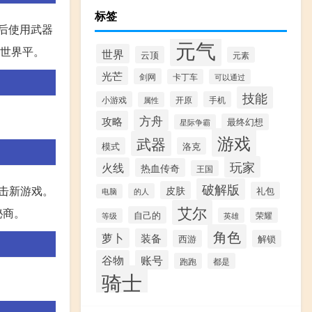
标签
后使用武器
元气
持世界平。
世界
云顶
元素
光芒
剑网
卡丁车
可以通过
技能
小游戏
开原
手机
属性
方舟
攻略
最终幻想
星际争霸
游戏
武器
模式
洛克
玩家
火线
热血传奇
王国
破解版
点击新游戏。
皮肤
礼包
的人
电脑
艾尔
秘商。
自己的
英雄
荣耀
等级
角色
萝卜
装备
西游
解锁
谷物
账号
跑跑
都是
骑士