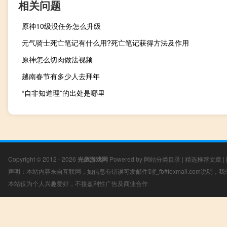
相关问题
原神10级没任务怎么升级
元气骑士死亡笔记有什么用?死亡笔记获得方法及作用
原神怎么切肉做法视频
越南春节有多少人去拜年
“自非知道理”的出处是哪里
Copyright © 2012 - 2026
光彪游戏网
Powered by
网站分类目录
|
精选推荐文章
|
声明：本站内容来自互联网，如信息有错误可发邮件到f_fb#foxmail.com说明
本站仅为个人兴趣爱好，不接盈利性广告及商业合作