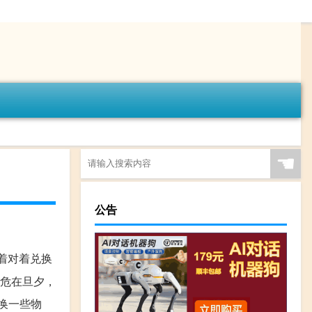
☚
公告
着对着兑换
界危在旦夕，
换一些物