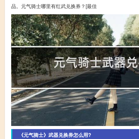
品。元气骑士哪里有红武兑换券？[最佳
《元气骑士》武器兑换券怎么用?