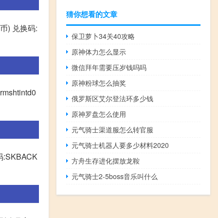
猜你想看的文章
蓝币) 兑换码:
保卫萝卜34关40攻略
原神体力怎么显示
微信拜年需要压岁钱吗吗
原神粉球怎么抽奖
htintd0
俄罗斯区艾尔登法环多少钱
原神罗盘怎么使用
元气骑士渠道服怎么转官服
元气骑士机器人要多少材料2020
码:SKBACK
方舟生存进化摆放龙鞍
元气骑士2-5boss音乐叫什么