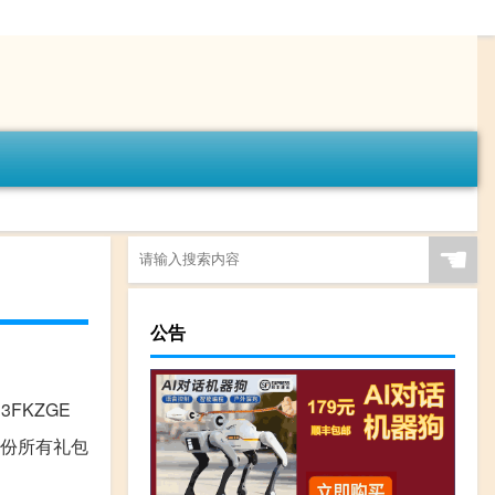
☚
公告
3FKZGE
七月份所有礼包