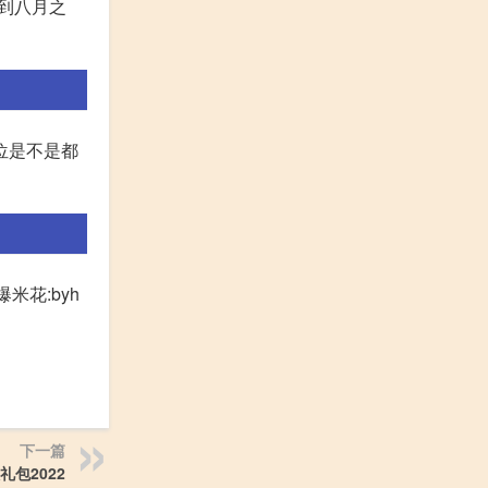
日期调到八月之
位是不是都
士爆米花:byh
下一篇
包2022