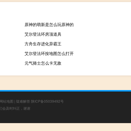
原神的萌新是怎么玩原神的
艾尔登法环房顶道具
方舟生存进化异霸王
艾尔登法环按地图怎么打开
元气骑士怎么卡无敌
网站地图
|
疑难解答
陕ICP备05039492号
，我们会及时纠正，谢谢