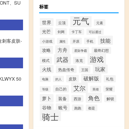
IONT、SU
标签
元气
世界
云顶
元素
光芒
剑网
卡丁车
可以通过
技能
内含刺客皮肤-
小游戏
开原
手机
属性
方舟
攻略
最终幻想
星际争霸
游戏
武器
模式
洛克
玩家
火线
热血传奇
王国
破解版
KLWYX 50
皮肤
礼包
的人
电脑
艾尔
自己的
英雄
荣耀
等级
角色
萝卜
装备
西游
解锁
谷物
账号
跑跑
都是
骑士