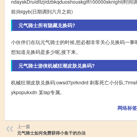
ndayskDruidltzjrdzbkqduoshouskgift100000sk
前)lblgyb(日期调到六月之前)
元气骑士所有隐藏兑换码?
小伙伴们在玩元气骑士的时候,想必都非常关心兑换码一事吧
想知道兑换码是多少呢,接下来。
元气骑士游侠机械狂潮皮肤兑换码?
机械狂潮皮肤兑换码:owsd7pirkndrd 刺客死亡小分队:7rmshtint
ykpopukxdn 某tap专属。
网络标签
上一篇
元气骑士如何免费获得小鱼干的办法