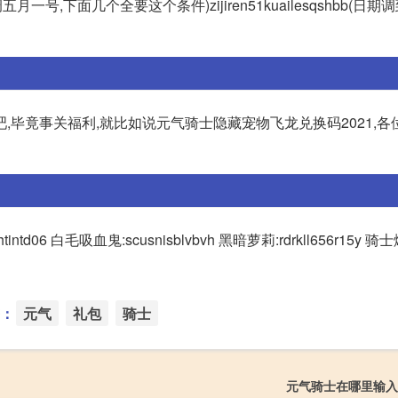
night(时间调五月一号,下面几个全要这个条件)zijiren51kuailesqshbb(
,毕竟事关福利,就比如说元气骑士隐藏宠物飞龙兑换码2021,各
d06 白毛吸血鬼:scusnisblvbvh 黑暗萝莉:rdrkll656r15y 骑
：
元气
礼包
骑士
元气骑士在哪里输入礼