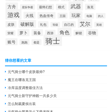
武器
方舟
模式
洛克
最终幻想
星际争霸
游戏
玩家
火线
热血传奇
王国
的人
电脑
艾尔
破解版
皮肤
礼包
自己的
英雄
等级
角色
萝卜
谷物
装备
西游
解锁
荣耀
骑士
账号
跑跑
都是
猜你想看的文章
元气骑士哪个皮肤最帅?
魔王在哪洛克王国
冷库温度调整最佳方法
元气骑士新守护神殿一共多少关
怎么制裁夏侯出装
元气骑士苹果怎么下载老版本