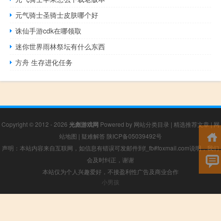
元气骑士圣骑士皮肤哪个好
诛仙手游cdk在哪领取
迷你世界雨林祭坛有什么东西
方舟 生存进化任务
Copyright © 2012 - 2026
光彪游戏网
Powered by
网站分类目录
|
精选推荐文章
|
网
站地图
|
疑难解答
陕ICP备05039492号
声明：本站内容来自互联网，如信息有错误可发邮件到f_fb#foxmail.com说明，我们
会及时纠正，谢谢
本站仅为个人兴趣爱好，不接盈利性广告及商业合作
小男孩