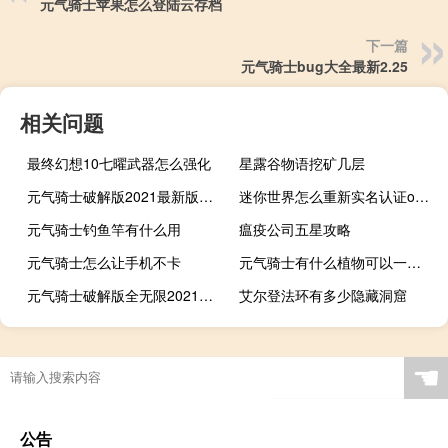
元气骑士苹果怎么登陆云存档
下一篇
元气骑士bug大全最新2.25
相关问题
最终幻想10七曜武器怎么强化
星露谷物语挖矿几层
元气骑士破解版2021最新版春节
迷你世界怎么重新实名认证oppo手机
元气骑士钓鱼竿有什么用
瘟疫公司五星攻略
元气骑士怎么让手机不卡
元气骑士有什么植物可以一直用
元气骑士破解版全无限2021最新版苹果下载
艾尔登法环有多少隐藏洞窟
☚
公告