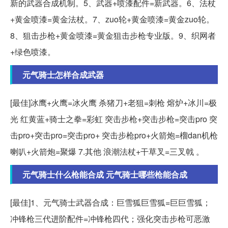
新的武器合成机制。5、武器+喷漆配件=新武器。6、法杖
+黄金喷漆=黄金法杖。7、zuo轮+黄金喷漆=黄金zuo轮。
8、狙击步枪+黄金喷漆=黄金狙击步枪专业版。9、织网者
+绿色喷漆。
元气骑士怎样合成武器
[最佳]冰鹰+火鹰=冰火鹰 杀猪刀+老狙=刺枪 熔炉+冰川=极
光 红黄蓝+骑士之拳=彩虹 突击步枪+突击步枪=突击pro 突
击pro+突击pro=突击pro+ 突击步枪pro+火箭炮=榴dan机枪
喇叭+火箭炮=聚爆 7.其他 浪潮法杖+干草叉=三叉戟 。
元气骑士什么枪能合成 元气骑士哪些枪能合成
[最佳]1、元气骑士武器合成：巨雪狐巨雪狐=巨巨雪狐；
冲锋枪三代进阶配件=冲锋枪四代；强化突击步枪可恶激