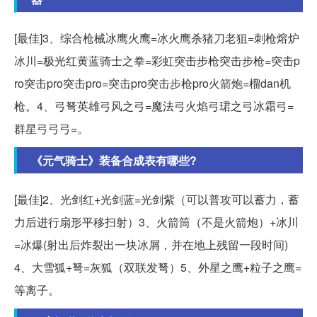
[最佳]3、综合枪械冰鹰火鹰=冰火鹰杀猪刀老狙=刺枪熔炉
冰川=极光红黄蓝骑士之拳=彩虹突击步枪突击步枪=突击p
ro突击pro突击pro=突击pro突击步枪pro火箭炮=榴dan机
枪。4、弓弩英雄弓风之弓=魔法弓火焰弓珺之弓冰霜弓=
群星弓弓弓=。
《元气骑士》装备合成表有哪些?
[最佳]2、光剑红+光剑蓝=光剑紫（可以普攻可以蓄力，蓄
力后进行扇形平移扫射）3、火箭筒（不是火箭炮）+冰川
=冰爆(射出后炸裂出一块冰屑，并在地上残留一段时间)
4、大雪狐+弩=灰狐（双联发弩）5、外星之鹰+粒子之鹰=
等离子。