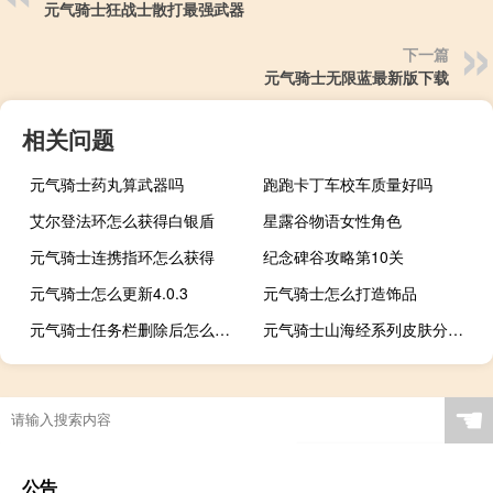
元气骑士狂战士散打最强武器
下一篇
元气骑士无限蓝最新版下载
相关问题
元气骑士药丸算武器吗
跑跑卡丁车校车质量好吗
艾尔登法环怎么获得白银盾
星露谷物语女性角色
元气骑士连携指环怎么获得
纪念碑谷攻略第10关
元气骑士怎么更新4.0.3
元气骑士怎么打造饰品
元气骑士任务栏删除后怎么恢复
元气骑士山海经系列皮肤分别出自哪里
☚
公告