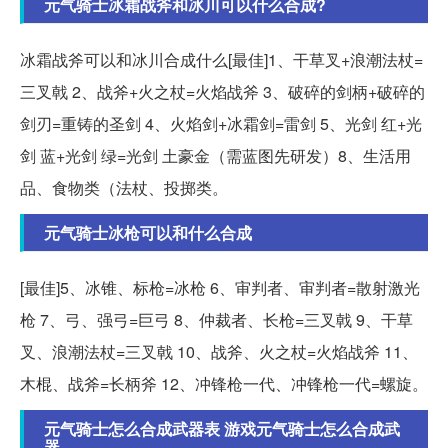
元气骑士冰霜战斧和冰川可以什么合成?
冰霜战斧可以和冰川合成什么[最佳]1、干草叉+浪潮法杖=
三叉戟 2、战斧+火之杖=火焰战斧 3、破碎的剑柄+破碎的
剑刃=重铸的圣剑 4、火焰剑+冰霜剑=雷剑 5、光剑 红+光
剑 蓝+光剑 绿=光剑 土豪金（需蓝图先研发）8、生活用
品、食物类（法杖、投掷类。
元气骑士冰枪可以和什么合成
[最佳]5、冰锥、标枪=冰枪 6、审判者、审判者=散射激光
枪 7、弓、强弓=巨弓 8、仲裁者、长枪=三叉戟 9、干草
叉、浪潮法杖=三叉戟 10、战斧、火之杖=火焰战斧 11、
木棍、战斧=长柄斧 12、冲锋枪一代、冲锋枪一代=螺旋。
元气骑士怎么合成武器表 游戏元气骑士怎么合成武
器