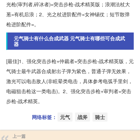
光枪(审判者,碎冰者)=突击步枪-战术精英版；浪潮法杖大
葱=有机后浪；2、光之杖进阶配件=女神锡仗；短节散弹
枪进阶配件=。
元气骑士有什么合成武器 元气骑士有哪些可合成武
器
[最佳]1、强化突击步枪+仲裁者=突击步枪-战术精英版，元
气骑士最牛武器合成射出子弹为紫色，普通子弹无效果，
激光可以电击敌人(非眩晕类电击，具体参考电弧手里剑，
电磁狙击枪这一类电击)。2、强化突击步枪+审判者=突击
步枪-战术精英。
网络标签：
元气
战斧
骑士
上一篇