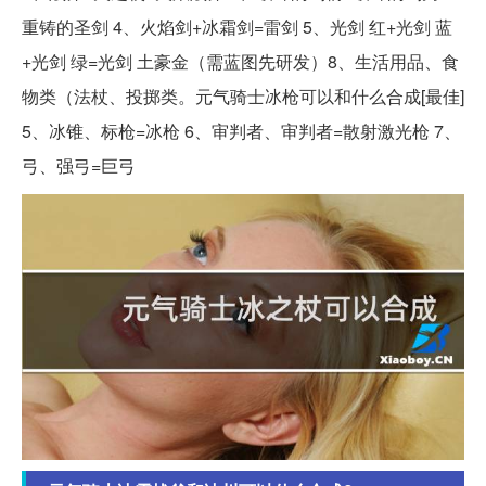
重铸的圣剑 4、火焰剑+冰霜剑=雷剑 5、光剑 红+光剑 蓝
+光剑 绿=光剑 土豪金（需蓝图先研发）8、生活用品、食
物类（法杖、投掷类。元气骑士冰枪可以和什么合成[最佳]
5、冰锥、标枪=冰枪 6、审判者、审判者=散射激光枪 7、
弓、强弓=巨弓