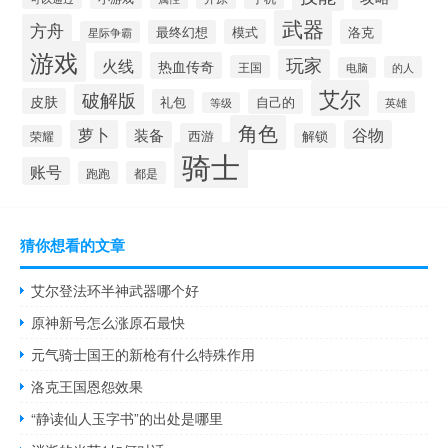
武器
方舟
模式
洛克
最终幻想
星际争霸
游戏
玩家
火线
热血传奇
王国
的人
电脑
艾尔
破解版
皮肤
礼包
自己的
英雄
等级
角色
萝卜
谷物
装备
西游
解锁
荣耀
骑士
账号
跑跑
都是
猜你想看的文章
艾尔登法环半神武器哪个好
原神新号怎么涨原石最快
元气骑士国王的新枪有什么特殊作用
洛克王国恩怨效果
“静读仙人玉字书”的出处是哪里