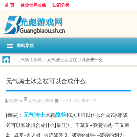
首 页
迷你世界攻略
知识分类
网站导航
>
元气骑士攻略
>
元气骑士冰之杖可以合成什么
元气骑士冰之杖可以合成什么
元气骑士攻略
网友:
yr
2022-12-04 00:45:12
元气
骑士
战斧
[摘要]：
冰霜
和冰川可以什么合成?冰霜战
斧可以和冰川合成什么[最佳]1、干草叉+浪潮法杖=三叉戟
2、战斧+火之杖=火焰战斧 3、破碎的剑柄+破碎的剑刃=