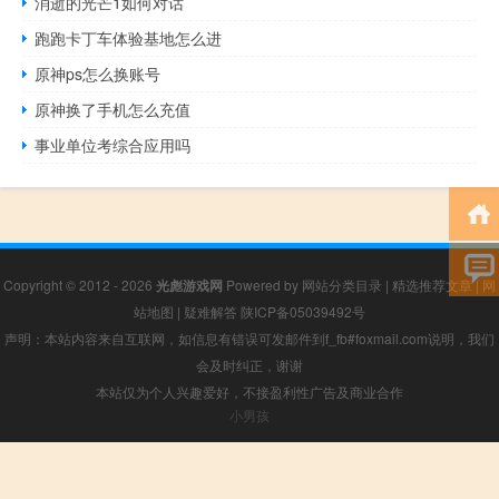
消逝的光芒1如何对话
跑跑卡丁车体验基地怎么进
原神ps怎么换账号
原神换了手机怎么充值
事业单位考综合应用吗
Copyright © 2012 - 2026
光彪游戏网
Powered by
网站分类目录
|
精选推荐文章
|
网
站地图
|
疑难解答
陕ICP备05039492号
声明：本站内容来自互联网，如信息有错误可发邮件到f_fb#foxmail.com说明，我们
会及时纠正，谢谢
本站仅为个人兴趣爱好，不接盈利性广告及商业合作
小男孩