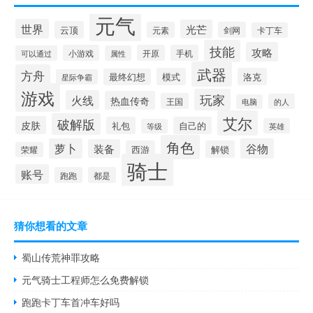
元气
世界
光芒
云顶
元素
剑网
卡丁车
技能
攻略
小游戏
开原
手机
可以通过
属性
武器
方舟
模式
洛克
最终幻想
星际争霸
游戏
玩家
火线
热血传奇
王国
的人
电脑
艾尔
破解版
皮肤
礼包
自己的
英雄
等级
角色
萝卜
谷物
装备
西游
解锁
荣耀
骑士
账号
跑跑
都是
猜你想看的文章
蜀山传荒神罪攻略
元气骑士工程师怎么免费解锁
跑跑卡丁车首冲车好吗