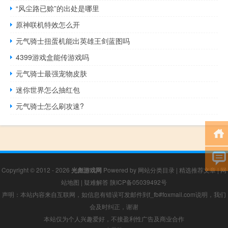
“风尘路已赊”的出处是哪里
原神联机特效怎么开
元气骑士扭蛋机能出英雄王剑蓝图吗
4399游戏盒能传游戏吗
元气骑士最强宠物皮肤
迷你世界怎么抽红包
元气骑士怎么刷攻速?
Copyright © 2012 - 2026
光彪游戏网
Powered by
网站分类目录
|
精选推荐文章
|
网
站地图
|
疑难解答
陕ICP备05039492号
声明：本站内容来自互联网，如信息有错误可发邮件到f_fb#foxmail.com说明，我们
会及时纠正，谢谢
本站仅为个人兴趣爱好，不接盈利性广告及商业合作