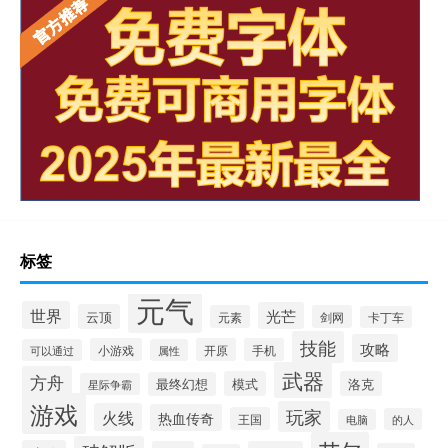
标签
元气
世界
光芒
云顶
元素
剑网
卡丁车
技能
攻略
小游戏
开原
手机
可以通过
属性
武器
方舟
模式
洛克
最终幻想
星际争霸
游戏
玩家
火线
热血传奇
王国
的人
电脑