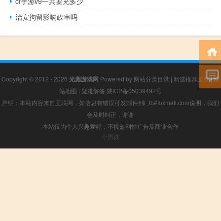
cf手游v9一共要充多少
治安拘留影响政审吗
Copyright © 2012 - 2026
光彪游戏网
Powered by
网站分类目录
|
精选推荐文章
|
网
站地图
|
疑难解答
陕ICP备05039492号
声明：本站内容来自互联网，如信息有错误可发邮件到f_fb#foxmail.com说明，我们
会及时纠正，谢谢
本站仅为个人兴趣爱好，不接盈利性广告及商业合作
小男孩