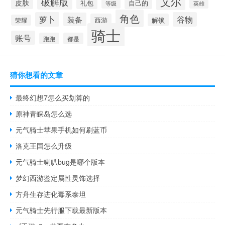
艾尔
破解版
皮肤
礼包
自己的
英雄
等级
角色
萝卜
谷物
装备
西游
解锁
荣耀
骑士
账号
跑跑
都是
猜你想看的文章
最终幻想7怎么买划算的
原神青睐岛怎么选
元气骑士苹果手机如何刷蓝币
洛克王国怎么升级
元气骑士喇叭bug是哪个版本
梦幻西游鉴定属性灵饰选择
方舟生存进化毒系泰坦
元气骑士先行服下载最新版本