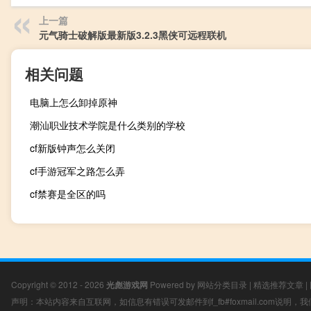
上一篇
元气骑士破解版最新版3.2.3黑侠可远程联机
相关问题
电脑上怎么卸掉原神
潮汕职业技术学院是什么类别的学校
cf新版钟声怎么关闭
cf手游冠军之路怎么弄
cf禁赛是全区的吗
Copyright © 2012 - 2026
光彪游戏网
Powered by
网站分类目录
|
精选推荐文章
|
声明：本站内容来自互联网，如信息有错误可发邮件到f_fb#foxmail.com说明