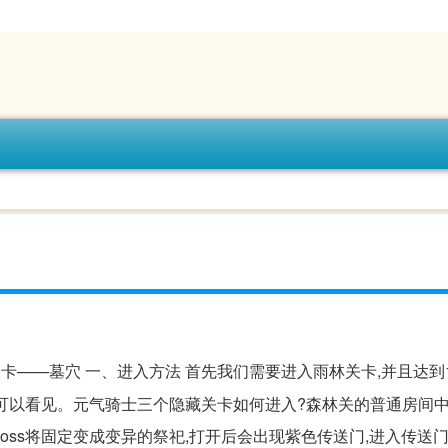
卡——墓穴 一、进入方法 首先我们需要进入雨林关卡,并且达到1-
道前,可以看见。元气骑士三个隐藏关卡如何进入?森林关的普通房间
boss将固定变成变异的祭祀,打开后会出现紫色传送门,进入传送