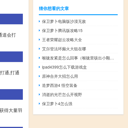
猜你想看的文章
保卫萝卜电脑版沙漠无敌
保卫萝卜腾讯版攻略15
的通道会打
王者荣耀赵云攻略大全
艾尔登法环癫火大狙在哪
喉咙发紧是怎么回事（喉咙里咳出小颗粒很臭怎么回事）
ipad4399怎么下载游戏盒
打通,打通
原神合并大招怎么用
造梦西游4 悟空装备
消逝的光芒怎么开视野
保卫萝卜4怎么强
以获得大量羽