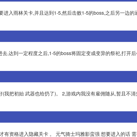
入雨林关卡,并且达到1-5,然后击败1-5的boss,之后另一边
,达到一定程度之后,1-5的boss将固定变成变异的祭祀,打开
(我把初始 武器也给扔了)。 2,游戏内我没有雇佣随从,暂且不
才有资格进入隐藏关卡 。 元气骑士玛雅影蛮强 想要进入的话 