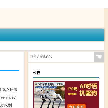
☚
公告
5,然后击
中有个奉献
门就来到