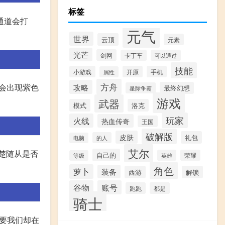
标签
的通道会打
元气
世界
云顶
元素
光芒
剑网
卡丁车
可以通过
技能
小游戏
开原
手机
属性
方舟
攻略
后会出现紫色
最终幻想
星际争霸
游戏
武器
模式
洛克
玩家
火线
热血传奇
王国
破解版
皮肤
礼包
的人
电脑
艾尔
清楚随从是否
自己的
英雄
荣耀
等级
角色
萝卜
装备
西游
解锁
谷物
账号
跑跑
都是
骑士
需要我们却在