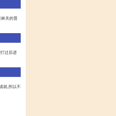
森林关的普
,打过后进
成就,所以不