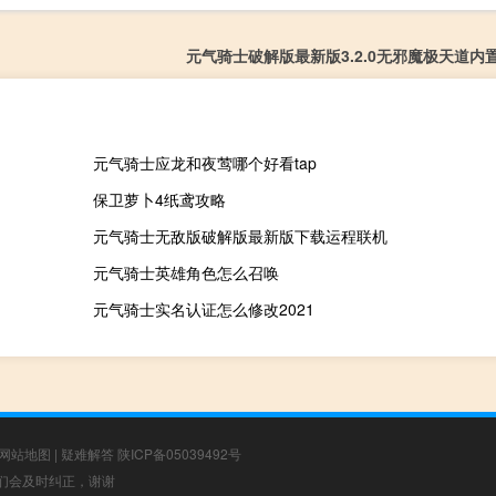
元气骑士破解版最新版3.2.0无邪魔极天道内
元气骑士应龙和夜莺哪个好看tap
保卫萝卜4纸鸢攻略
元气骑士无敌版破解版最新版下载运程联机
元气骑士英雄角色怎么召唤
元气骑士实名认证怎么修改2021
网站地图
|
疑难解答
陕ICP备05039492号
，我们会及时纠正，谢谢