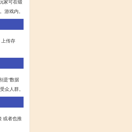
玩家可在锻
石。游戏内。
，上传存
别是“数据
的受众人群。
接 或者也推