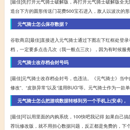
[最佳]先打开元气骑士破解版，再打开元气骑士破解版全
造台下方的圆形传送门花费500宝石进入，敌人以波次的
元气骑士怎么保存数据？
谷歌商店[最佳]直接进入元气骑士通过下图左下红框处登录
档，一定要多点击几次（我一般点三次），因为有时候服
元气骑士改存档会封号吗
[最佳]元气骑士改存档会封号，也违法。《元气骑士》当
修改”、“皮肤异常”以及“滥用BUG”等。元气骑士作为
元气骑士怎么把游戏数据转移到另一个手机上(安卓)，
[最佳]可以用里面的内购系统，100快吧我记得 如果自己
荐玩修改版，就不用担心数据问题，反正都是免费的，下