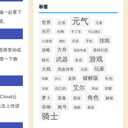
标签
小编一起看下
元气
器。
世界
云顶
元素
光芒
剑网
卡丁车
可以通过
技能
小游戏
开原
手机
属性
方舟
攻略
选择变动或
最终幻想
星际争霸
游戏
武器
查一下教
模式
洛克
玩家
火线
热血传奇
王国
破解版
皮肤
礼包
的人
电脑
艾尔
自己的
英雄
荣耀
等级
角色
loud云
萝卜
装备
西游
解锁
标点击上传进
谷物
账号
跑跑
都是
骑士