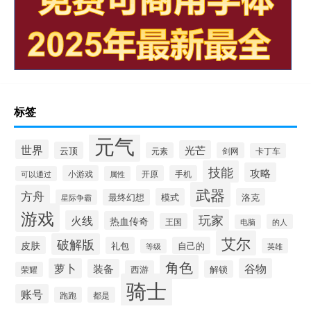
标签
元气
世界
光芒
云顶
元素
剑网
卡丁车
技能
攻略
小游戏
开原
手机
可以通过
属性
武器
方舟
模式
洛克
最终幻想
星际争霸
游戏
玩家
火线
热血传奇
王国
的人
电脑
艾尔
破解版
皮肤
礼包
自己的
英雄
等级
角色
萝卜
谷物
装备
西游
解锁
荣耀
骑士
账号
跑跑
都是