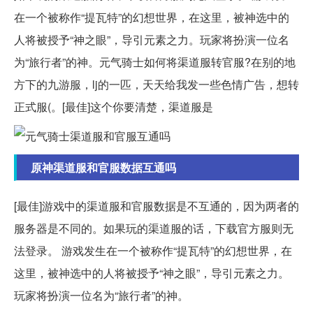
在一个被称作“提瓦特”的幻想世界，在这里，被神选中的
人将被授予“神之眼”，导引元素之力。玩家将扮演一位名
为“旅行者”的神。元气骑士如何将渠道服转官服?在别的地
方下的九游服，lj的一匹，天天给我发一些色情广告，想转
正式服(。[最佳]这个你要清楚，渠道服是
原神渠道服和官服数据互通吗
[最佳]游戏中的渠道服和官服数据是不互通的，因为两者的
服务器是不同的。如果玩的渠道服的话，下载官方服则无
法登录。 游戏发生在一个被称作“提瓦特”的幻想世界，在
这里，被神选中的人将被授予“神之眼”，导引元素之力。
玩家将扮演一位名为“旅行者”的神。