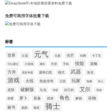
免费可商用字体批量下载
标签
元气
世界
光芒
云顶
元素
剑网
卡丁车
技能
攻略
小游戏
开原
手机
可以通过
属性
武器
方舟
模式
洛克
最终幻想
星际争霸
游戏
玩家
火线
热血传奇
王国
的人
电脑
艾尔
破解版
皮肤
礼包
自己的
英雄
等级
角色
萝卜
谷物
装备
西游
解锁
荣耀
骑士
账号
跑跑
都是