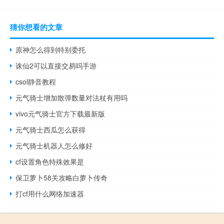
猜你想看的文章
原神怎么得到特别委托
诛仙2可以直接交易吗手游
csol静音教程
元气骑士增加散弹数量对法杖有用吗
vivo元气骑士官方下载最新版
元气骑士西瓜怎么获得
元气骑士机器人怎么修好
cf设置角色特殊效果是
保卫萝卜58关攻略白萝卜传奇
打cf用什么网络加速器