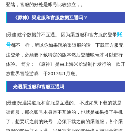
登陆，官服的好处是帐号比较独立，。
《原神》渠道服和官服数据互通吗？
账
[最佳]这个数据并不互通。 因为渠道服和官方服的登录
号
都不一样，所以你如果玩的渠道服的话，下载官方服无
法登录，必须要下载特定的版本然后登陆账号才可以进行
体验。 简介： 《原神》是由上海米哈游制作发行的一款开
放世界冒险游戏，于2017年1月底。
光遇渠道服和官服互通吗
[最佳]光遇渠道服和官服是互通的。 不过如果下载的就是
渠道服，那么账号本身是不互通的，也就是如果换了手机
了，想要玩之前的账号，必须下载之前的渠道服，各个渠
道服的账号并不互通，另外官方服的账号也不能登录渠道