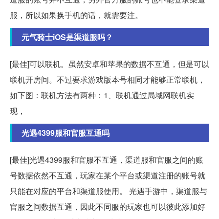
服，所以如果换手机的话，就需要注。
元气骑士iOS是渠道服吗？
[最佳]可以联机。虽然安卓和苹果的数据不互通，但是可以
联机开房间。不过要求游戏版本号相同才能够正常联机，
如下图：联机方法有两种：1、联机通过局域网联机实
现，
光遇4399服和官服互通吗
[最佳]光遇4399服和官服不互通，渠道服和官服之间的账
号数据依然不互通，玩家在某个平台或渠道注册的账号就
只能在对应的平台和渠道服使用。 光遇手游中，渠道服与
官服之间数据互通，因此不同服的玩家也可以彼此添加好