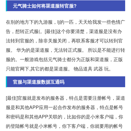
元气骑士如何将渠道服转官服?
在别的地方下的九游服，lj的一匹，天天给我发一些色情广
告，想转正式服(。[最佳]这个你要清楚，渠道服是没有办
法转到官服的，除非关服关闭，再联系客服才可以转到官
服。 华为的是渠道服，无法转正式服。 所以是不能进行转
服的。一般游戏包括元气骑士都分为正版和渠道服，正版
只能官网下,其它的都是渠道服。 物品道具 武器 玩。
官服与渠道服数据互通吗
[最佳]官服就是发布的服务器，特点是需要注册帐号，渠道
服是和其他APP应用一起合作发布的服务器，特点是帐号
和密码是和其他APP关联的，比如你的是小米客户端，你
的登陆帐号就是小米帐号，你下客户端，你就要用的帐号