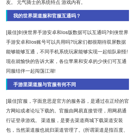
友。 元气骑士的系统特点 游戏内有。
我的世界渠道服和官服互通吗？
[最佳]剑侠世界手游安卓和ios版数据可以互通吗?剑侠世界
手游安卓和ios账号可以共用吗?玩家们都很期待双屏数据
能够能够互通，不同手机系统玩家能够实现一起组队刷怪!
现在就愉快的告诉大家，各位苹果和安卓的少侠们可互通
同服结伴一起闯荡江湖!
手游里渠道服与官服有何不同
[最佳]官服，字面意思是官方的服务器，是通过在正经的官
方网站或者论坛下载的。官服由网易直接管理，用网易通
行证登录游戏。 渠道服，是要去渠道商城下载渠道安装
包，当然渠道服也就归渠道管理了。(所谓渠道是指百度、