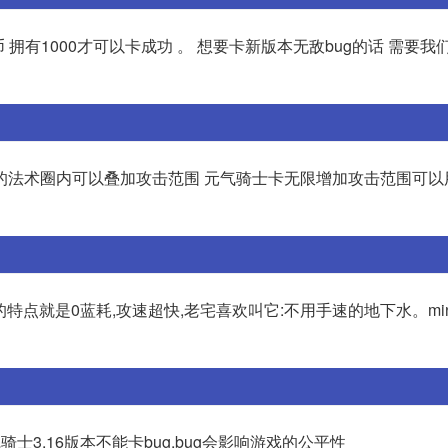
 拥有1000才可以卡成功 。 想要卡新版本无敌bug的话 需要我
的法术圈内可以叠加攻击范围 元气骑士卡无限增加攻击范围可以
武器的特点就是0蓝耗,攻速超快,老宅喜欢叫它:不用手速的地下水。min
骑士3.16版本不能卡bug,bug会影响游戏的公平性