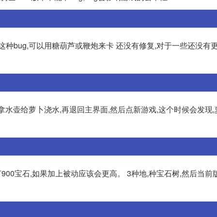
种bug,可以用糖葫芦或鞭炮来卡 还没有修复,对于一些还没有
,拿水壶给萝卜浇水,再退回主界面,然后点新游戏,这个时候会发现
900宝石,如果加上被动应该会更高。 3种地,种宝石树,然后当前