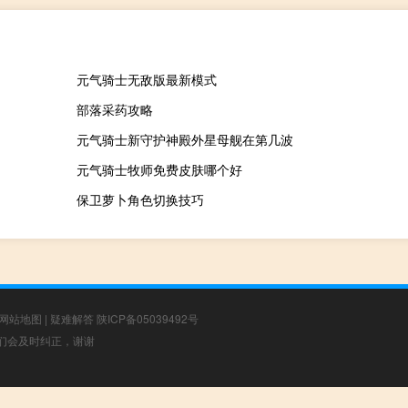
元气骑士无敌版最新模式
部落采药攻略
元气骑士新守护神殿外星母舰在第几波
元气骑士牧师免费皮肤哪个好
保卫萝卜角色切换技巧
网站地图
|
疑难解答
陕ICP备05039492号
，我们会及时纠正，谢谢