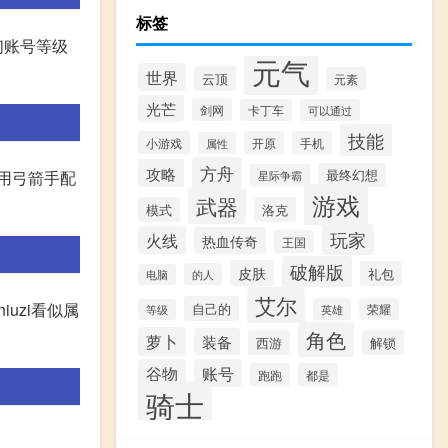
标签
们账号等级
元气
世界
云顶
元素
光芒
剑网
卡丁车
可以通过
技能
小游戏
开原
手机
属性
方舟
攻略
最终幻想
用弓箭手配
星际争霸
游戏
武器
模式
洛克
玩家
火线
热血传奇
王国
破解版
皮肤
礼包
的人
电脑
艾尔
iuzi看似属
自己的
英雄
荣耀
等级
角色
萝卜
装备
西游
解锁
谷物
账号
跑跑
都是
骑士