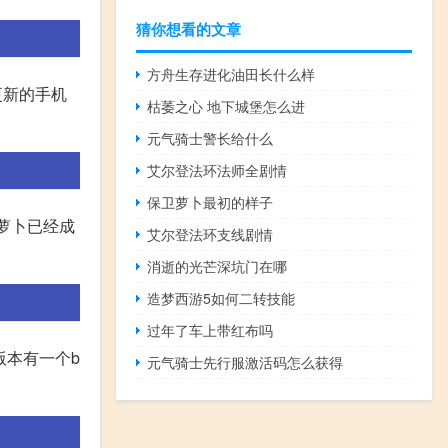
猜你想看的文章
方舟生存进化油田长什么样
更新的手机
枯萎之心 地下城堡怎么进
元气骑士警长给什么
艾尔登法环法师全剧情
保卫萝卜最初的样子
,萝卜已经成
艾尔登法环支线剧情
消逝的光芒深坑门在哪
造梦西游5如何二转技能
过年了车上带红布吗
版本有一个b
元气骑士先行服激活码怎么获得