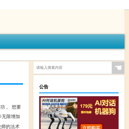
☚
公告
功 。 想要
卡无限增加
牧师的法术