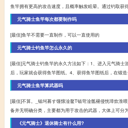
鱼竿拥有更高的攻击速度，且概率触发眩晕。通过钓取获
元气骑士鱼竿每次都要制作吗
[最佳]鱼竿不需要一直制作，可以一直使用的
元气骑士钓鱼竿怎么永久的
[最佳]元气骑士钓鱼竿的永久方法如下：1、进入元气骑士
后，玩家就会获得鱼竿图纸。4、获得鱼竿图纸后，在锻
元气骑士鱼竿算武器吗
[最佳]不算。_锸坷募す馑懔淦鳌T锸苛淦骶褪侵恍璋炊淮
备并无明确分类，主要都为用于攻击的武器，大体上可分
《元气骑士》退休骑士有什么用?