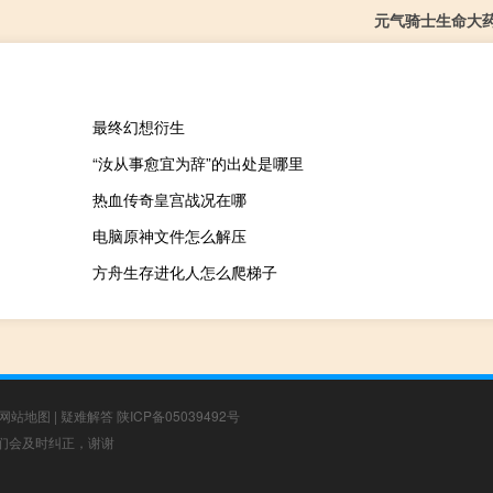
元气骑士生命大
最终幻想衍生
“汝从事愈宜为辞”的出处是哪里
热血传奇皇宫战况在哪
电脑原神文件怎么解压
方舟生存进化人怎么爬梯子
网站地图
|
疑难解答
陕ICP备05039492号
，我们会及时纠正，谢谢