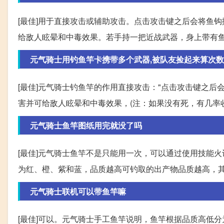
[最佳]用于直接攻击或辅助攻击。点击攻击键之后会将鱼
给敌人眩晕和中毒效果。若手持一把近战武器，身上带有
元气骑士用钓鱼竿卡携带多个武器,被队友捡起来算次数
[最佳]元气骑士钓鱼竿的作用直接攻击："点击攻击键之后
害并可给敌人眩晕和中毒效果，(注：如果没有死，有几率
元气骑士鱼竿图纸用完就没了吗
[最佳]元气骑士鱼竿不是只能用一次，可以通过使用技能
为红、橙、紫和蓝，品质越高可钓取的出产物品质越高，
元气骑士联机可以带鱼竿嘛
[最佳]可以。元气骑士手工鱼竿说明，鱼竿根据品质高低