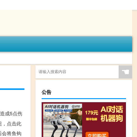
☚
公告
造成5点伤
钮，点击此
后会将鱼钩