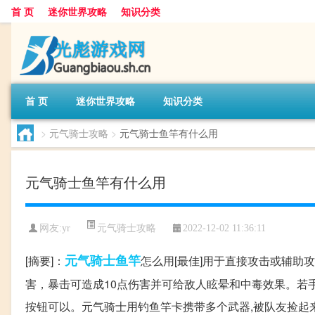
首 页
迷你世界攻略
知识分类
首 页
迷你世界攻略
知识分类
>
元气骑士攻略
>
元气骑士鱼竿有什么用
元气骑士鱼竿有什么用
元气骑士攻略
网友:
yr
2022-12-02 11:36:11
元气
骑士
鱼竿
[摘要]：
怎么用[最佳]用于直接攻击或辅助
害，暴击可造成10点伤害并可给敌人眩晕和中毒效果。若
按钮可以。元气骑士用钓鱼竿卡携带多个武器,被队友捡起来