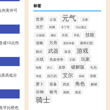
标签
点伤害并可
元气
世界
云顶
元素
光芒
剑网
卡丁车
可以通过
技能
小游戏
开原
手机
属性
方舟
攻略
造成10点伤
最终幻想
星际争霸
游戏
武器
模式
洛克
玩家
火线
热血传奇
王国
破解版
皮肤
礼包
的人
电脑
艾尔
品质高低分
自己的
英雄
荣耀
等级
角色
萝卜
装备
西游
解锁
谷物
账号
跑跑
都是
骑士
鱼竿比橙色