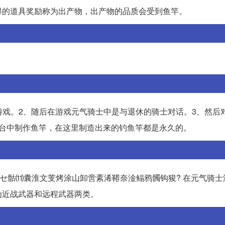
得的道具奖励称为出产物，出产物的品质会受到鱼竿。
游戏。2、随后在游戏元气骑士中是与退休的骑士对话。3、然后
造台中制作鱼竿，在这里制造出来的钓鱼竿都是永久的。
喂セ骷⑾囊淮文芰烤涂山卸啻紊浠鞯奈淦鳎鸦髑钩狻? 在元气骑
为近战武器和远程武器两类。