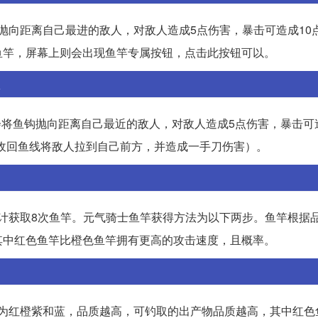
钩抛向距离自己最进的敌人，对敌人造成5点伤害，暴击可造成10
鱼竿，屏幕上则会出现鱼竿专属按钮，点击此按钮可以。
会将鱼钩抛向距离自己最近的敌人，对敌人造成5点伤害，暴击可
收回鱼线将敌人拉到自己前方，并造成一手刀伤害）。
火计获取8次鱼竿。元气骑士鱼竿获得方法为以下两步。鱼竿根据
其中红色鱼竿比橙色鱼竿拥有更高的攻击速度，且概率。
分为红橙紫和蓝，品质越高，可钓取的出产物品质越高，其中红色