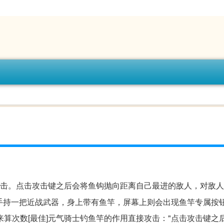
攻击。点击攻击键之后会将鱼钩抛向距离自己最进的敌人，对敌人
手持一把近战武器，身上带有鱼竿，屏幕上则会出现鱼竿专属按
算次数[最佳]元气骑士钓鱼竿的作用直接攻击："点击攻击键之