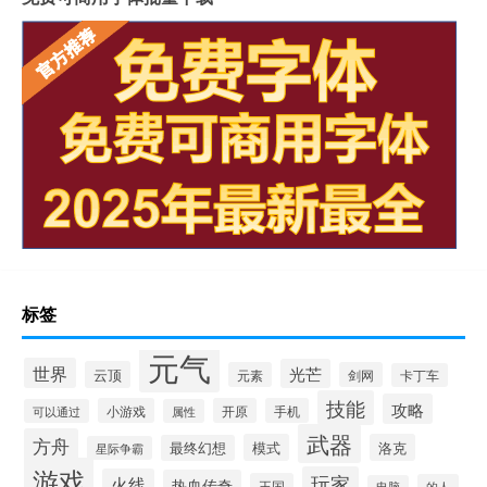
标签
元气
世界
光芒
云顶
元素
剑网
卡丁车
技能
攻略
小游戏
开原
手机
可以通过
属性
武器
方舟
模式
洛克
最终幻想
星际争霸
游戏
玩家
火线
热血传奇
王国
的人
电脑