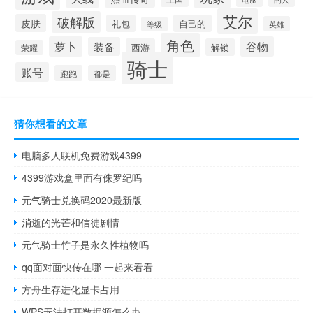
艾尔
破解版
皮肤
礼包
自己的
英雄
等级
角色
萝卜
谷物
装备
西游
解锁
荣耀
骑士
账号
跑跑
都是
猜你想看的文章
电脑多人联机免费游戏4399
4399游戏盒里面有侏罗纪吗
元气骑士兑换码2020最新版
消逝的光芒和信徒剧情
元气骑士竹子是永久性植物吗
qq面对面快传在哪 一起来看看
方舟生存进化显卡占用
WPS无法打开数据源怎么办