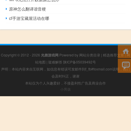
原神怎么翻译谐音梗
cf手游宝藏屋活动在哪
Copyright © 2012 - 2026
光彪游戏网
Powered by
网站分类目录
|
精选推荐文章
|
网
站地图
|
疑难解答
陕ICP备05039492号
声明：本站内容来自互联网，如信息有错误可发邮件到f_fb#foxmail.com说明，我们
会及时纠正，谢谢
本站仅为个人兴趣爱好，不接盈利性广告及商业合作
小男孩