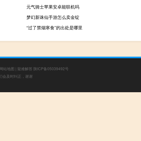
元气骑士苹果安卓能联机吗
梦幻新诛仙手游怎么卖金锭
“过了禁烟寒食”的出处是哪里
网站地图
|
疑难解答
陕ICP备05039492号
，我们会及时纠正，谢谢