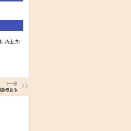
 骑士:加
下一篇
解版最新版