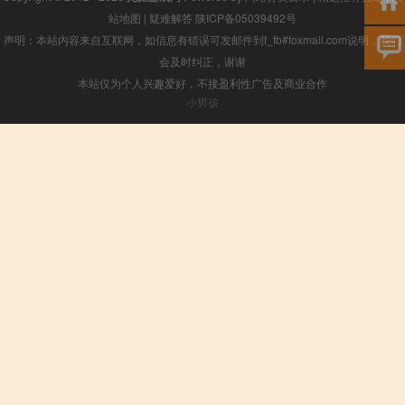
站地图
|
疑难解答
陕ICP备05039492号
声明：本站内容来自互联网，如信息有错误可发邮件到f_fb#foxmail.com说明，我们
会及时纠正，谢谢
本站仅为个人兴趣爱好，不接盈利性广告及商业合作
小男孩