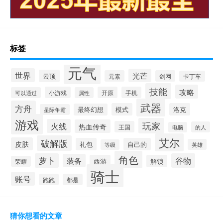
标签
元气
世界
光芒
云顶
元素
剑网
卡丁车
技能
攻略
小游戏
开原
手机
可以通过
属性
武器
方舟
模式
洛克
最终幻想
星际争霸
游戏
玩家
火线
热血传奇
王国
的人
电脑
艾尔
破解版
皮肤
礼包
自己的
英雄
等级
角色
萝卜
谷物
装备
西游
解锁
荣耀
骑士
账号
跑跑
都是
猜你想看的文章