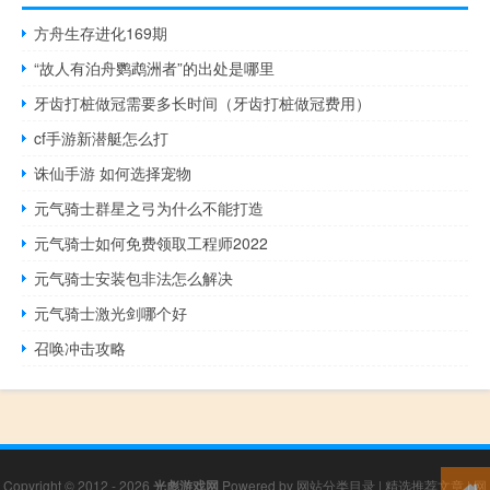
方舟生存进化169期
“故人有泊舟鹦鹉洲者”的出处是哪里
牙齿打桩做冠需要多长时间（牙齿打桩做冠费用）
cf手游新潜艇怎么打
诛仙手游 如何选择宠物
元气骑士群星之弓为什么不能打造
元气骑士如何免费领取工程师2022
元气骑士安装包非法怎么解决
元气骑士激光剑哪个好
召唤冲击攻略
Copyright © 2012 - 2026
光彪游戏网
Powered by
网站分类目录
|
精选推荐文章
|
网