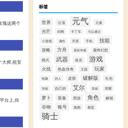
标签
元气
世界
云顶
玫瑰这两个
元素
光芒
剑网
卡丁车
可以通过
技能
小游戏
开原
手机
属性
方舟
攻略
最终幻想
星际争霸
游戏
武器
模式
洛克
个大师,祖安
玩家
火线
热血传奇
王国
破解版
皮肤
礼包
的人
电脑
艾尔
自己的
英雄
荣耀
等级
角色
萝卜
装备
西游
解锁
平台上,你
谷物
账号
跑跑
都是
骑士