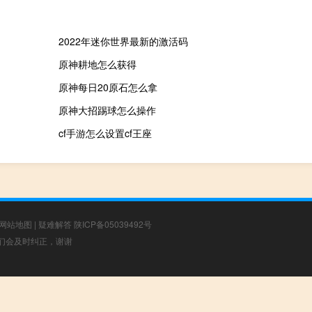
2022年迷你世界最新的激活码
原神耕地怎么获得
原神每日20原石怎么拿
原神大招踢球怎么操作
cf手游怎么设置cf王座
网站地图
|
疑难解答
陕ICP备05039492号
，我们会及时纠正，谢谢