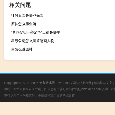
相关问题
社保五险是哪些保险
原神怎么得鱼饵
“禁路促归一夔足”的出处是哪里
星际争霸怎么画简笔画人物
鱼怎么跳原神
Copyright © 2012 - 2026
光彪游戏网
Powered by
网站分类目录
|
精选推荐文章
|
声明：本站内容来自互联网，如信息有错误可发邮件到f_fb#foxmail.com说明
本站仅为个人兴趣爱好，不接盈利性广告及商业合作