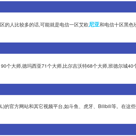
尼亚
个区的人比较多的话,可能就是电信一区艾欧
和电信十区黑色
190个大师,德玛西亚71个大师,比尔吉沃特68个大师,班德尔城40
的官方网站和其它视频平台,如斗鱼、虎牙、Bilibili等。在这些