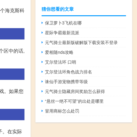
猜你想看的文章
有个海克斯科
保卫萝卜3飞机在哪
星际争霸最新流派
元气骑士最新版破解版下载安装不登录
个区中的话,
爱相随nds攻略
艾尔登法环 口哨
艾尔登法环角色战力排名
诛仙手游宠物携带等级
游戏。如果您
元气骑士隐藏房间奖励怎么获得
“悬丝一绝不可望”的出处是哪里
冒用商标怎么处罚
子。在实际