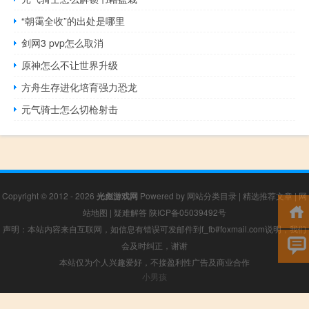
“朝霭全收”的出处是哪里
剑网3 pvp怎么取消
原神怎么不让世界升级
方舟生存进化培育强力恐龙
元气骑士怎么切枪射击
Copyright © 2012 - 2026
光彪游戏网
Powered by
网站分类目录
|
精选推荐文章
|
网
站地图
|
疑难解答
陕ICP备05039492号
声明：本站内容来自互联网，如信息有错误可发邮件到f_fb#foxmail.com说明，我们
会及时纠正，谢谢
本站仅为个人兴趣爱好，不接盈利性广告及商业合作
小男孩