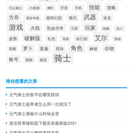
技能
攻略
小游戏
开原
手机
可以通过
属性
武器
方舟
模式
洛克
最终幻想
星际争霸
游戏
玩家
火线
热血传奇
王国
的人
电脑
艾尔
破解版
皮肤
礼包
自己的
英雄
等级
角色
萝卜
谷物
装备
西游
解锁
荣耀
骑士
账号
跑跑
都是
猜你想看的文章
元气骑士的鱼竿在哪里获得
元气骑士超界者怎么用一次就没了
元气骑士展板什么时候会变
迷你世界辅助器下载安装最新版2021
元气骑士怎么解锁书籍盆栽