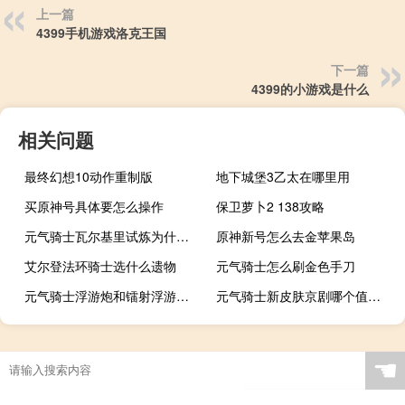
上一篇
4399手机游戏洛克王国
下一篇
4399的小游戏是什么
相关问题
最终幻想10动作重制版
地下城堡3乙太在哪里用
买原神号具体要怎么操作
保卫萝卜2 138攻略
元气骑士瓦尔基里试炼为什么一天只能一次
原神新号怎么去金苹果岛
艾尔登法环骑士选什么遗物
元气骑士怎么刷金色手刀
元气骑士浮游炮和镭射浮游炮能融合吗
元气骑士新皮肤京剧哪个值得买
☚