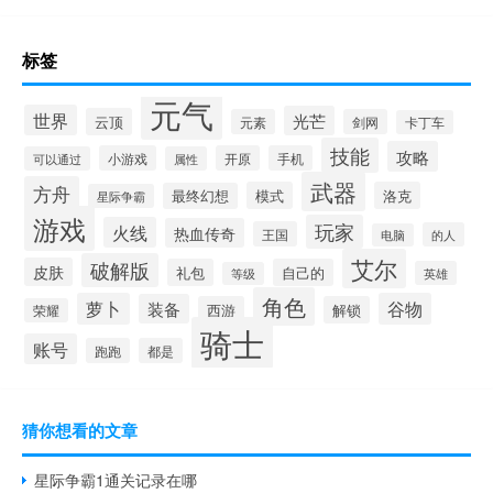
标签
元气
世界
光芒
云顶
元素
剑网
卡丁车
技能
攻略
小游戏
开原
手机
可以通过
属性
武器
方舟
模式
洛克
最终幻想
星际争霸
游戏
玩家
火线
热血传奇
王国
的人
电脑
艾尔
破解版
皮肤
礼包
自己的
英雄
等级
角色
萝卜
谷物
装备
西游
解锁
荣耀
骑士
账号
跑跑
都是
猜你想看的文章
星际争霸1通关记录在哪