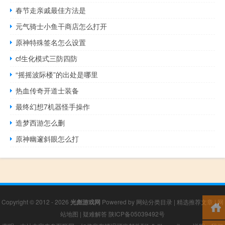
春节走亲戚最佳方法是
元气骑士小鱼干商店怎么打开
原神特殊签名怎么设置
cf生化模式三防四防
“摇摇波际楼”的出处是哪里
热血传奇开道士装备
最终幻想7机器怪手操作
造梦西游怎么删
原神幽邃斜眼怎么打
Copyright © 2012 - 2026
光彪游戏网
Powered by
网站分类目录
|
精选推荐文章
|
网
站地图
|
疑难解答
陕ICP备05039492号