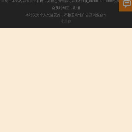
声明：本站内容来自互联网，如信息有错误可发邮件到f_fb#foxmail.com说明，我们
会及时纠正，谢谢
本站仅为个人兴趣爱好，不接盈利性广告及商业合作
小男孩