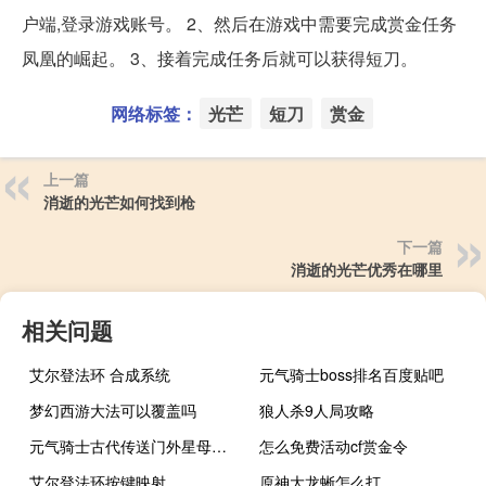
户端,登录游戏账号。 2、然后在游戏中需要完成赏金任务
凤凰的崛起。 3、接着完成任务后就可以获得短刀。
网络标签：
光芒
短刀
赏金
上一篇
消逝的光芒如何找到枪
下一篇
消逝的光芒优秀在哪里
相关问题
艾尔登法环 合成系统
元气骑士boss排名百度贴吧
梦幻西游大法可以覆盖吗
狼人杀9人局攻略
元气骑士古代传送门外星母舰多少波
怎么免费活动cf赏金令
艾尔登法环按键映射
原神大龙蜥怎么打