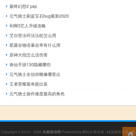
最终幻想2 psp
元气骑士刷蓝宝石bug最新2020
剑网3艺人升级攻略
艾尔登法环法法杖怎么用
星露谷物语暴击率有什么用
原神大招怎么没伤害
诛仙手游130隐藏哪些
元气骑士全信仰雕像哪里出
王者荣耀最奇葩出装
元气骑士操作难度最高的角色
Copyright © 2012 - 2026
光彪游戏网
Powered by
网站分类目录
|
精选推荐文章
|
网