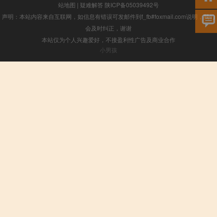
站地图
|
疑难解答
陕ICP备05039492号
声明：本站内容来自互联网，如信息有错误可发邮件到f_fb#foxmail.com说明，我们
会及时纠正，谢谢
本站仅为个人兴趣爱好，不接盈利性广告及商业合作
小男孩