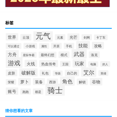
标签
元气
世界
光芒
云顶
元素
剑网
卡丁车
技能
攻略
小游戏
开原
手机
可以通过
属性
武器
方舟
模式
洛克
最终幻想
星际争霸
游戏
玩家
火线
热血传奇
王国
的人
电脑
艾尔
破解版
皮肤
礼包
自己的
英雄
等级
角色
萝卜
谷物
装备
西游
解锁
荣耀
骑士
账号
跑跑
都是
猜你想看的文章