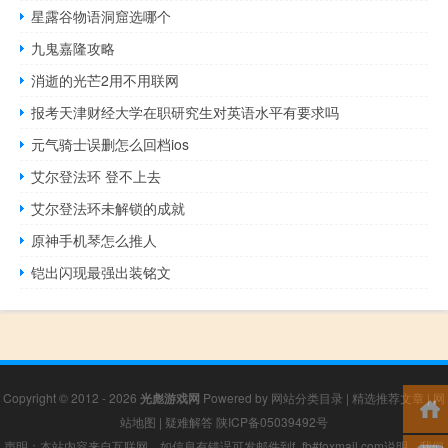
星露谷物语洞窟选哪个
九鬼嘉隆攻略
消逝的光芒2用不用联网
报考天津财经大学在职研究生对英语水平有要求吗
元气骑士误删怎么回档ios
艾尔登法环 登不上去
艾尔登法环未解锁的成就
原神手机琴怎么推人
铠出闪现最强出装铭文
Copyright © 2012 - 2026
光彪游戏网
Powered by
网站分类目录
|
精选推荐文章
|
网
站地图
|
疑难解答
陕ICP备05039492号
声明：本站内容来自互联网，如信息有错误可发邮件到f_fb#foxmail.com说明，我们