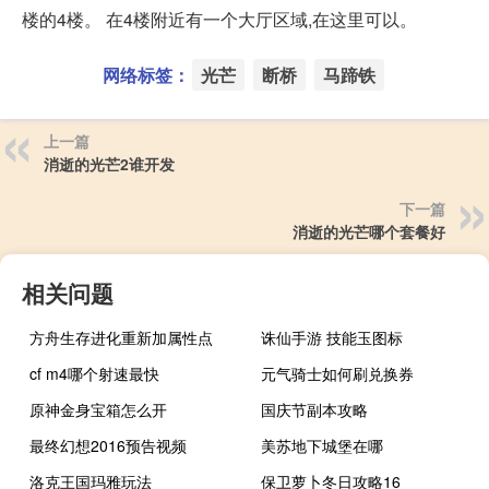
楼的4楼。 在4楼附近有一个大厅区域,在这里可以。
网络标签：
光芒
断桥
马蹄铁
上一篇
消逝的光芒2谁开发
下一篇
消逝的光芒哪个套餐好
相关问题
方舟生存进化重新加属性点
诛仙手游 技能玉图标
cf m4哪个射速最快
元气骑士如何刷兑换券
原神金身宝箱怎么开
国庆节副本攻略
最终幻想2016预告视频
美苏地下城堡在哪
洛克王国玛雅玩法
保卫萝卜冬日攻略16