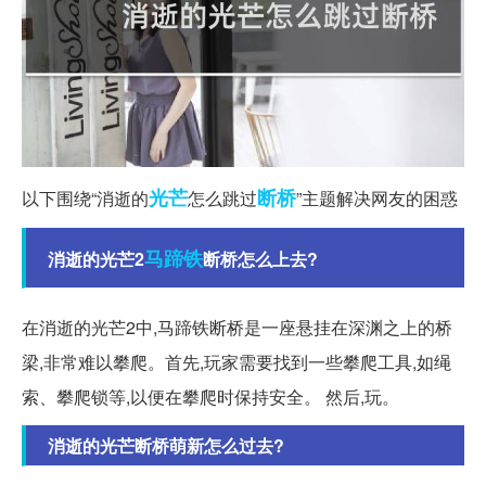
光芒
断桥
以下围绕“消逝的
怎么跳过
”主题解决网友的困惑
马蹄铁
消逝的光芒2
断桥怎么上去?
在消逝的光芒2中,马蹄铁断桥是一座悬挂在深渊之上的桥
梁,非常难以攀爬。首先,玩家需要找到一些攀爬工具,如绳
索、攀爬锁等,以便在攀爬时保持安全。 然后,玩。
消逝的光芒断桥萌新怎么过去?