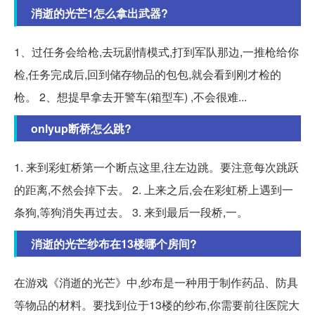
消逝的光芒1怎么拿出武器?
1、过任务会给枪,去玩剧情模式,打到军队那边,一推枪给你
检,任务完成后,回到储存物品的包包,就会看到刚才检的
枪。 2、想提早拿去开警车(箱型车) ,不会很难...
onlyup断桥怎么跳?
1. 来到彩虹桥第一个断点这里,往左边跳。要注意每次跳跃
的距离,不然会掉下去。 2. 上来之后,会在彩虹桥上遇到一
条狗,等狗消失再过去。 3. 来到最后一段桥,一。
消逝的光芒纱布在13楼哪个房间?
在游戏《消逝的光芒》中,纱布是一种用于制作药品、防具
等物品的材料。要找到位于13楼的纱布,你需要前往医院大