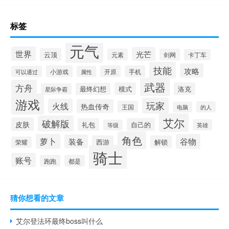
标签
元气
世界
光芒
云顶
元素
剑网
卡丁车
技能
攻略
小游戏
开原
手机
可以通过
属性
武器
方舟
模式
洛克
最终幻想
星际争霸
游戏
玩家
火线
热血传奇
王国
的人
电脑
艾尔
破解版
皮肤
礼包
自己的
英雄
等级
角色
萝卜
谷物
装备
西游
解锁
荣耀
骑士
账号
跑跑
都是
猜你想看的文章
艾尔登法环最终boss叫什么