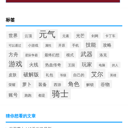
标签
元气
世界
光芒
云顶
元素
剑网
卡丁车
技能
攻略
小游戏
开原
手机
可以通过
属性
武器
方舟
模式
洛克
最终幻想
星际争霸
游戏
玩家
火线
热血传奇
王国
的人
电脑
艾尔
破解版
皮肤
礼包
自己的
英雄
等级
角色
萝卜
谷物
装备
西游
解锁
荣耀
骑士
账号
跑跑
都是
猜你想看的文章