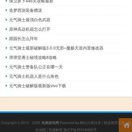
保卫萝卜446关攻略最新
造梦西游装备赠送
元气骑士最强白色武器
原神高达机箱怎么打开
跟园长怎么拜年
元气骑士最新破解版3.0.0无邪~魔极天道内置修改器
弹弹堂勇士秘境攻略8攻略
元气骑士警备队公正在哪一天
元气骑士机器人是什么角色
元气骑士破解版最新版vivo下载
Copyright © 2012 - 2026
光彪游戏网
Powered by
网站分类目录
|
精选推荐文章
|
网
站地图
|
疑难解答
陕ICP备05039492号