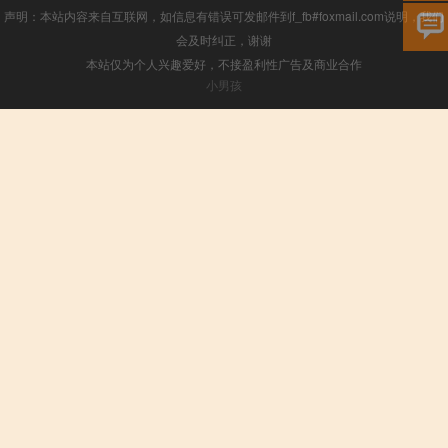
声明：本站内容来自互联网，如信息有错误可发邮件到f_fb#foxmail.com说明，我们
会及时纠正，谢谢
本站仅为个人兴趣爱好，不接盈利性广告及商业合作
小男孩