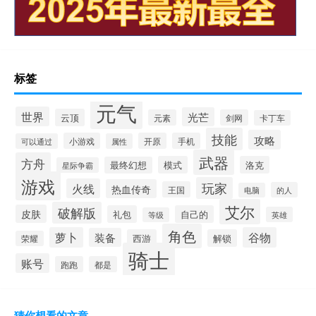
标签
元气
世界
光芒
云顶
元素
剑网
卡丁车
技能
攻略
小游戏
开原
手机
可以通过
属性
武器
方舟
模式
洛克
最终幻想
星际争霸
游戏
玩家
火线
热血传奇
王国
的人
电脑
艾尔
破解版
皮肤
礼包
自己的
英雄
等级
角色
萝卜
谷物
装备
西游
解锁
荣耀
骑士
账号
跑跑
都是
猜你想看的文章