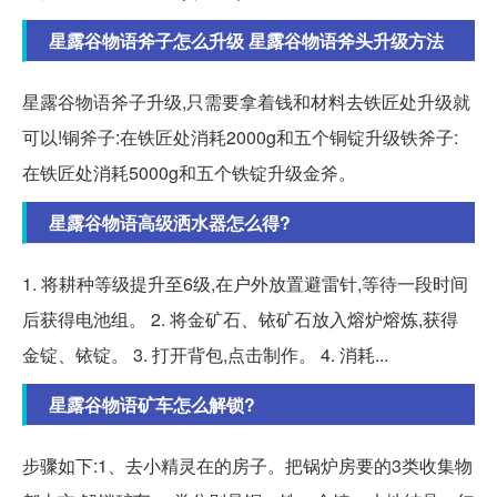
星露谷物语斧子怎么升级 星露谷物语斧头升级方法
星露谷物语斧子升级,只需要拿着钱和材料去铁匠处升级就
可以!铜斧子:在铁匠处消耗2000g和五个铜锭升级铁斧子:
在铁匠处消耗5000g和五个铁锭升级金斧。
星露谷物语高级洒水器怎么得?
1. 将耕种等级提升至6级,在户外放置避雷针,等待一段时间
后获得电池组。 2. 将金矿石、铱矿石放入熔炉熔炼,获得
金锭、铱锭。 3. 打开背包,点击制作。 4. 消耗...
星露谷物语矿车怎么解锁?
步骤如下:1、去小精灵在的房子。把锅炉房要的3类收集物