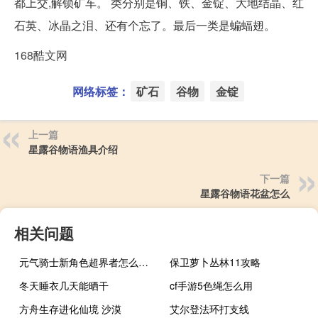
都上交,解锁矿车。 类分别是铜、铁、金锭、大地结晶、红
石英、冰晶之泪、还有个忘了。最后一类是蝙蝠翅。
168酷文网
网络标签：
矿石
谷物
金锭
上一篇
星露谷物语渔具介绍
下一篇
星露谷物语花盆怎么
相关问题
元气骑士新角色超界者怎么获得
保卫萝卜丛林11攻略
冬天睡衣几天能晒干
cf手游5色绳怎么用
方舟生存进化仙境 沙漠
艾尔登法环打支线