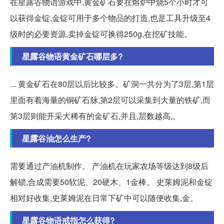
在星露谷物语游戏中,黄金矿石要在熔炉中烧5个小时才可
以获得金锭,金锭可用于多个物品的打造,也是工具升级至4
级时的必要资源,卖掉金锭可换得250g,在挖矿技能。
星露谷物语黄金矿石哪层多?
... 黄金矿石在80层以后比较多。矿洞一共分为了3层,第1层
里面有着海量的铜矿石脉,第2层可以采集到大量的铁矿,而
第3层则能开采大稀有的金矿石,并且,层数越高,。
星露谷油怎么生产?
需要通过产油机制作。 产油机在玩家农场等级达到8级后
解锁,合成需要50软泥、20硬木、1金棒。 史莱姆泥和金锭
相对好收集,史莱姆泥在日常下矿中可以随便收集,金。
星露谷物语戒指怎么获得?