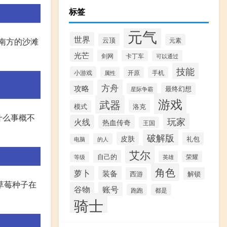
标签
元气
世界
云顶
元素
南方的沙滩
光芒
剑网
卡丁车
可以通过
技能
小游戏
开原
手机
属性
方舟
攻略
最终幻想
星际争霸
游戏
武器
模式
洛克
什么事概不
玩家
火线
热血传奇
王国
破解版
皮肤
礼包
的人
电脑
艾尔
自己的
英雄
荣耀
等级
角色
萝卜
装备
西游
解锁
,草莓种子在
谷物
账号
跑跑
都是
骑士