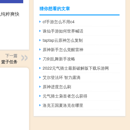
猜你想看的文章
 以纯粹爽快
cf手游怎么不用c4
诛仙手游如何世界喊话
taptap云原神怎么复制
原神新手怎么觉醒雷神
下一篇
刀剑乱舞新手攻略
 篮子任务
2022元气骑士最新破解版下载乐游网
艾尔登法环 智力露滴
原神进度怎么刷
元气骑士枭首者怎么获得
洛克王国夏洛克在哪里