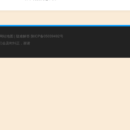
网站地图
|
疑难解答
陕ICP备05039492号
，我们会及时纠正，谢谢