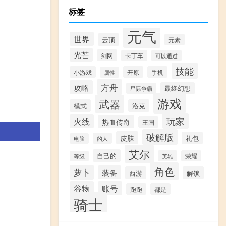
标签
元气
世界
云顶
元素
光芒
剑网
卡丁车
可以通过
技能
小游戏
开原
手机
属性
方舟
攻略
最终幻想
星际争霸
游戏
武器
模式
洛克
玩家
火线
热血传奇
王国
破解版
皮肤
礼包
的人
电脑
艾尔
自己的
英雄
荣耀
等级
角色
萝卜
装备
西游
解锁
谷物
账号
跑跑
都是
骑士