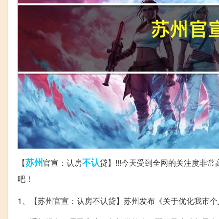
苏州
不认
【
官宣：认房
贷】!!!今天受到全网的关注度
吧！
1、【苏州官宣：认房不认贷】苏州发布《关于优化我市个