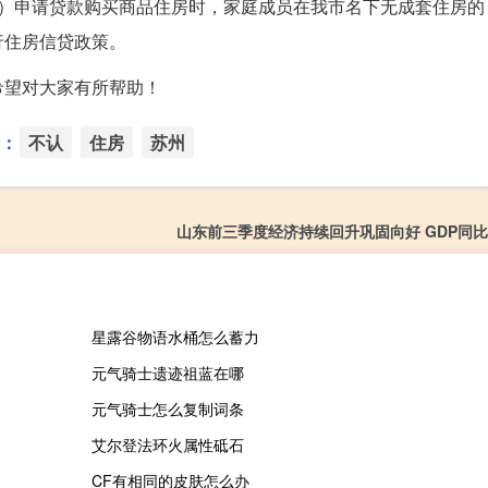
女）申请贷款购买商品住房时，家庭成员在我市名下无成套住房的
行住房信贷政策。
希望对大家有所帮助！
：
不认
住房
苏州
山东前三季度经济持续回升巩固向好 GDP同比增
星露谷物语水桶怎么蓄力
元气骑士遗迹祖蓝在哪
元气骑士怎么复制词条
艾尔登法环火属性砥石
CF有相同的皮肤怎么办