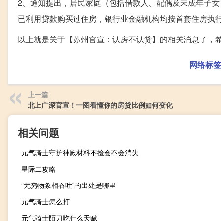
2、通知提出，居民家庭（包括借款人、配偶及未成年子
已利用贷款购买过住房，银行业金融机构均按首套住房执
以上就是关于【苏州官宣：认房不认贷】的相关消息了，
网络标签
上一篇
北上广深官宣！一图看懂你的房贷比例如何变化
相关问题
元气骑士守护神殿材料不捡会不会消失
星际二攻略
“无穷物象相吞吐”的出处是哪里
元气骑士怎么打
元气骑士陌刀吃什么天赋