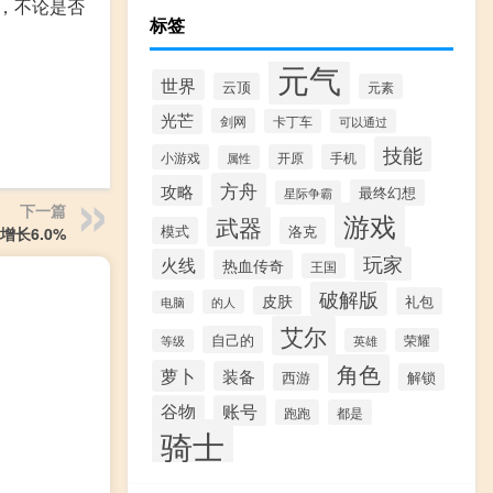
，不论是否
标签
元气
世界
云顶
元素
光芒
剑网
卡丁车
可以通过
技能
小游戏
开原
手机
属性
方舟
攻略
最终幻想
星际争霸
下一篇
游戏
武器
模式
洛克
长6.0%
玩家
火线
热血传奇
王国
破解版
皮肤
礼包
的人
电脑
艾尔
自己的
英雄
荣耀
等级
角色
萝卜
装备
西游
解锁
谷物
账号
跑跑
都是
骑士