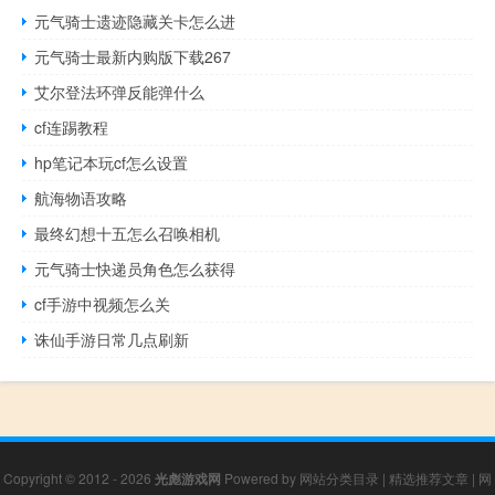
元气骑士遗迹隐藏关卡怎么进
元气骑士最新内购版下载267
艾尔登法环弹反能弹什么
cf连踢教程
hp笔记本玩cf怎么设置
航海物语攻略
最终幻想十五怎么召唤相机
元气骑士快递员角色怎么获得
cf手游中视频怎么关
诛仙手游日常几点刷新
Copyright © 2012 - 2026
光彪游戏网
Powered by
网站分类目录
|
精选推荐文章
|
网