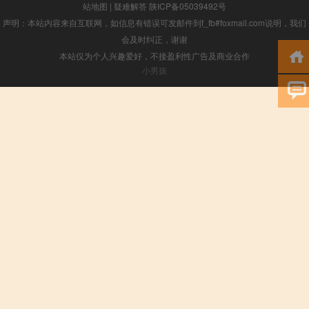
站地图
|
疑难解答
陕ICP备05039492号
声明：本站内容来自互联网，如信息有错误可发邮件到f_fb#foxmail.com说明，我们
会及时纠正，谢谢
本站仅为个人兴趣爱好，不接盈利性广告及商业合作
小男孩