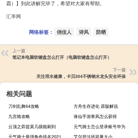
霜）】到此讲解完毕了，希望对大家有帮助。
汇率网
网络标签：
俏佳人
诗风
防晒
上一篇
笔记本电脑软键盘怎么打开（电脑软键盘怎么打开）
下一篇
关注用水健康，卡贝304不锈钢水龙头安全环保
相关问题
刀剑乱舞64攻略
方舟生存进化 原版解说
九宫格攻略
诛仙手游寒风怎么获得
云顶之弈提莫几级能刷到
元气骑士怎么登录账号华为
元气骑士最强角色排名2021
艾尔登法环容量大小