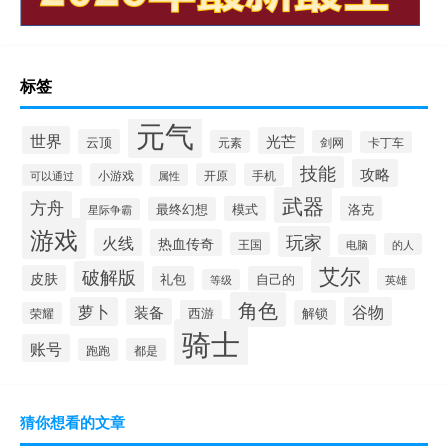
标签
元气
世界
光芒
云顶
元素
剑网
卡丁车
技能
攻略
小游戏
开原
手机
可以通过
属性
武器
方舟
模式
洛克
最终幻想
星际争霸
游戏
玩家
火线
热血传奇
王国
的人
电脑
艾尔
破解版
皮肤
礼包
自己的
英雄
等级
角色
萝卜
谷物
装备
西游
解锁
荣耀
骑士
账号
跑跑
都是
猜你想看的文章