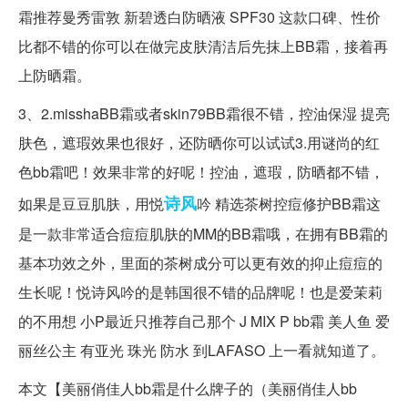
霜推荐曼秀雷敦 新碧透白防晒液 SPF30 这款口碑、性价
比都不错的你可以在做完皮肤清洁后先抹上BB霜，接着再
上防晒霜。
3、2.misshaBB霜或者skin79BB霜很不错，控油保湿 提亮
肤色，遮瑕效果也很好，还防晒你可以试试3.用谜尚的红
色bb霜吧！效果非常的好呢！控油，遮瑕，防晒都不错，
诗风
如果是豆豆肌肤，用悦
吟 精选茶树控痘修护BB霜这
是一款非常适合痘痘肌肤的MM的BB霜哦，在拥有BB霜的
基本功效之外，里面的茶树成分可以更有效的抑止痘痘的
生长呢！悦诗风吟的是韩国很不错的品牌呢！也是爱茉莉
的不用想 小P最近只推荐自己那个 J MIX P bb霜 美人鱼 爱
丽丝公主 有亚光 珠光 防水 到LAFASO 上一看就知道了。
本文【美丽俏佳人bb霜是什么牌子的（美丽俏佳人bb